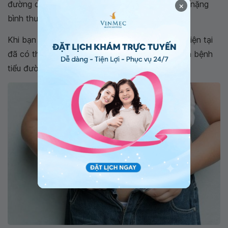
đường cao gấp 20 – 40 lần so với người có cân nặng
×
bình thường.
Khi bạn giảm được khoảng 7 -10% trong lượng hiện tại
đã có thể giảm được một nửa nguy cơ phát triển bệnh
tiểu đường loại 2.