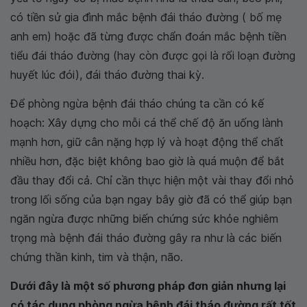
có tiền sử gia đình mắc bệnh đái tháo đường ( bố mẹ
anh em) hoặc đã từng được chẩn đoán mắc bệnh tiền
tiểu đái tháo đường (hay còn được gọi là rối loạn đường
huyết lúc đói), đái tháo đường thai kỳ.
Để phòng ngừa bệnh đái tháo chúng ta cần có kế
hoạch: Xây dựng cho mỗi cá thể chế độ ăn uống lành
mạnh hơn, giữ cân nặng hợp lý và hoạt động thể chất
nhiều hơn, đặc biệt không bao giờ là quá muộn để bắt
đầu thay đổi cả. Chỉ cần thực hiện một vài thay đổi nhỏ
trong lối sống của bạn ngay bây giờ đã có thể giúp bạn
ngăn ngừa được những biến chứng sức khỏe nghiêm
trọng mà bệnh đái tháo đường gây ra như là các biến
chứng thần kinh, tim và thận, não.
Dưới đây là một số phương pháp đơn giản nhưng lại
có tác dụng phòng ngừa bệnh đái tháo đường rất tốt