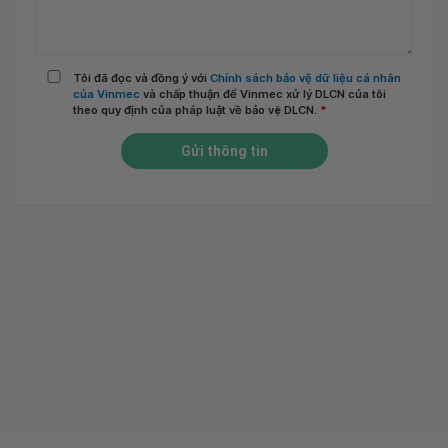
Tôi đã đọc và đồng ý với
Chính sách bảo vệ dữ liệu cá nhân
của Vinmec
và chấp thuận để Vinmec xử lý DLCN của tôi
theo quy định của pháp luật về bảo vệ DLCN.
*
Gửi thông tin