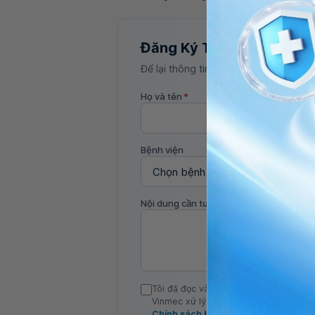
Đăng Ký Tư Vấn
Để lại thông tin, bác sĩ Vinmec sẽ liên
Họ và tên
*
Bệnh viện
Nội dung cần tư vấn
Tôi đã đọc và đồng ý với Chính sách b
Vinmec xử lý DLCN của tôi theo quy đị
Chính sách bảo mật