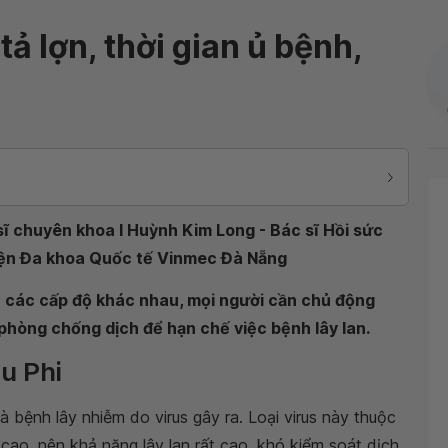
ả lợn, thời gian ủ bệnh,
sĩ chuyên khoa I Huỳnh Kim Long - Bác sĩ Hồi sức
iện Đa khoa Quốc tế Vinmec Đà Nẵng
a các cấp độ khác nhau, mọi người cần chủ động
phòng chống dịch để hạn chế việc bệnh lây lan.
âu Phi
 bệnh lây nhiễm do virus gây ra. Loại virus này thuộc
 cao, nên khả năng lây lan rất cao, khó kiểm soát dịch.