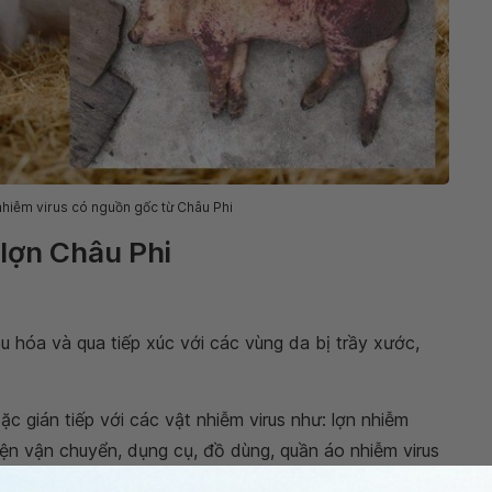
 nhiễm virus có nguồn gốc từ Châu Phi
 lợn Châu Phi
 hóa và qua tiếp xúc với các vùng da bị trầy xước,
ặc gián tiếp với các vật nhiễm virus như: lợn nhiễm
tiện vận chuyển, dụng cụ, đồ dùng, quần áo nhiễm virus