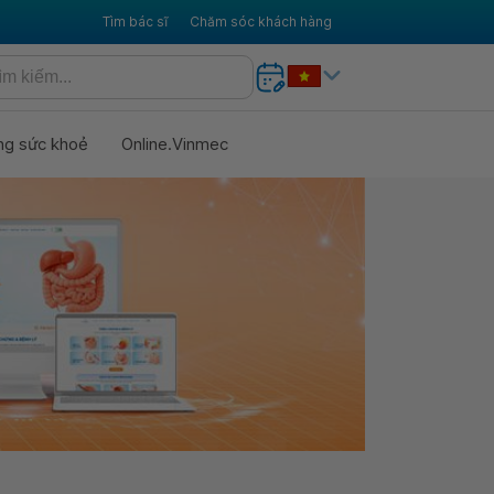
Tìm bác sĩ
Chăm sóc khách hàng
ng sức khoẻ
Online.Vinmec