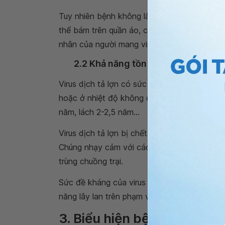
Tuy nhiên bệnh không lây sang người nhưng 
thể bám trên quần áo, các vật dụng của người
nhân của người mang virus.
2.2 Khả năng tồn tại của virus dịch 
Virus dịch tả lợn có sức đề kháng cao, có kh
hoặc ở nhiệt độ không cao virus có thể tồn
năm, lách 2-2,5 năm...
Virus dịch tả lợn bị chết ở 56 độ trong vòn
Chúng nhạy cảm với các loại thuốc sát trùn
trùng chuồng trại.
Sức đề kháng của virus dịch tả lợn cao và 
năng lây lan trên phạm vi rộng và kéo dài, k
3. Biểu hiện bệnh theo các