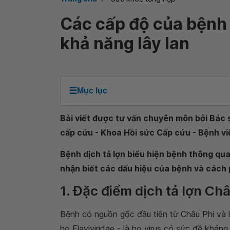
Các cấp độ của bệnh t
khả năng lây lan
☰
Mục lục
Bài viết được tư vấn chuyên môn bởi Bác 
cấp cứu - Khoa Hồi sức Cấp cứu - Bệnh v
Bệnh dịch tả lợn biểu hiện bệnh thông qu
nhận biết các dấu hiệu của bệnh và cách 
1. Đặc điểm dịch tả lợn Ch
Bệnh có nguồn gốc đầu tiên từ Châu Phi và là
họ Flaviviridae - là họ virus có sức đề kháng