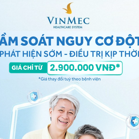
người là một tác nhân gây phát tán bệnh. Do virus có
 rồi lây sang lợn lành qua tiếp xúc với đồ dùng cá
tả lợn
ả năng chịu được nhiệt độ thấp, trong thịt lợn sống
 tại được 3-6 tháng, trong máu bảo quản lạnh đến 6
g 70 phút, 60 độ trong vòng 20 phút và ở 70 độ C.
g như formol 2%, NAOH 3-4% và các loại thuốc sát
có khả năng sống sót nhiều năm nên bệnh dịch có khả
hó kiểm soát hơn.
 cấp độ