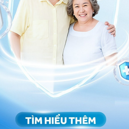
 hệ tư vấn trong 24 giờ.
Số điện thoại
*
ảo vệ dữ liệu cá nhân của Vinmec và chấp thuận để
nh của pháp luật về bảo vệ DLCN.