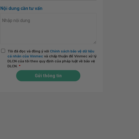
Nội dung cần tư vấn
Tôi đã đọc và đồng ý với
Chính sách bảo vệ dữ liệu
cá nhân của Vinmec
và chấp thuận để Vinmec xử lý
DLCN của tôi theo quy định của pháp luật về bảo vệ
DLCN.
*
Gửi thông tin