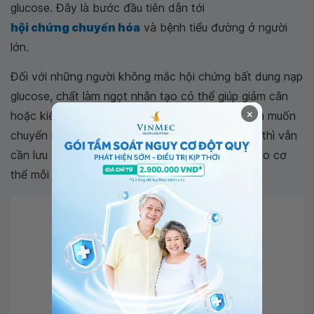
glucose. Đây là bước đầu tiên dẫn tới
hội chứng chuyển hóa
và bệnh tiểu đường ở người
lớn.
Đối với những người không mắc hội chứng bất dung nạp
glucose, chất làm ngọt nhân tạo có thể giúp giảm cân
×
hoặc kiểm soát bệnh tiểu đường. Nhưng nếu bạn muốn
chuyển hoàn toàn sang sử dụng loại đường này thì vẫn
cần lưu ý kiểm soát lượng đường mà bạn đưa vào cơ
thể mỗi ngày.