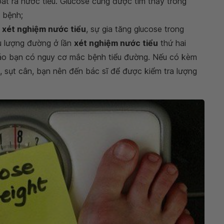
át ra nước tiểu. Glucose cũng được tìm thấy trong
ị bệnh;
i
xét nghiệm nước tiểu
, sự gia tăng glucose trong
ếu lượng đường ở lần
xét nghiệm nước tiểu
thứ hai
báo bạn có nguy cơ mắc bệnh tiểu đường. Nếu có kèm
, sụt cân, bạn nên đến bác sĩ để được kiểm tra lượng