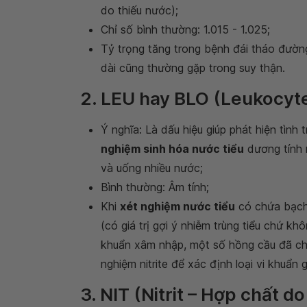
do thiếu nước);
Chỉ số bình thường: 1.015 - 1.025;
Tỷ trọng tăng trong bệnh đái tháo đường
dài cũng thường gặp trong suy thận.
2. LEU hay BLO (Leukocyte
Ý nghĩa: Là dấu hiệu giúp phát hiện tình
nghiệm sinh hóa nước tiểu
dương tính n
và uống nhiều nước;
Bình thường: Âm tính;
Khi
xét nghiệm nước tiểu
có chứa bạch 
(có giá trị gợi ý nhiễm trùng tiểu chứ kh
khuẩn xâm nhập, một số hồng cầu đã chế
nghiệm nitrite để xác định loại vi khuẩn 
3. NIT (Nitrit – Hợp chất do