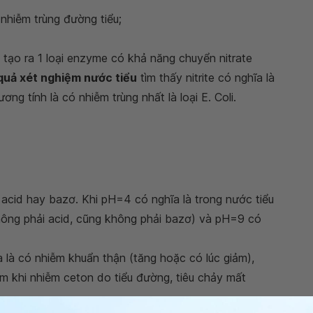
 nhiễm trùng đường tiểu;
 tạo ra 1 loại enzyme có khả năng chuyển nitrate
quả xét nghiệm nước tiểu
tìm thấy nitrite có nghĩa là
ương tính là có nhiễm trùng nhất là loại E. Coli.
 acid hay bazơ. Khi pH=4 có nghĩa là trong nước tiểu
không phải acid, cũng không phải bazơ) và pH=9 có
 là có nhiễm khuẩn thận (tăng hoặc có lúc giảm),
ảm khi nhiễm ceton do tiểu đường, tiêu chảy mất