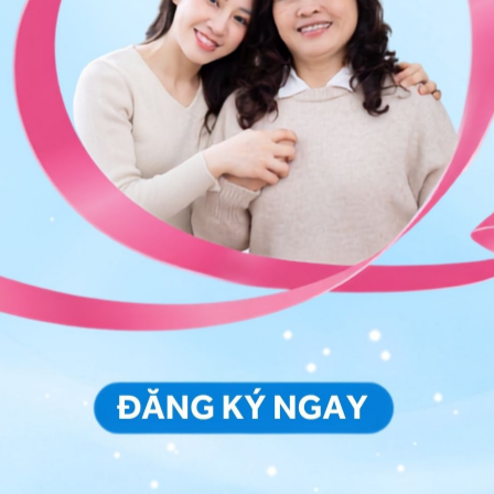
 nhiễm ceton do tiểu đường, tiêu chảy mất nước
hiễm trùng đường tiểu,
sỏi thận
, hay xuất huyết từ
 niệu quản, bàng quang, niệu đạo có thể làm xuất
 máu trong nước tiểu hay có nhiễm trùng đường tiểu,
hai kỳ;
ng nước tiểu chứa protein, tình trạng của thai phụ có