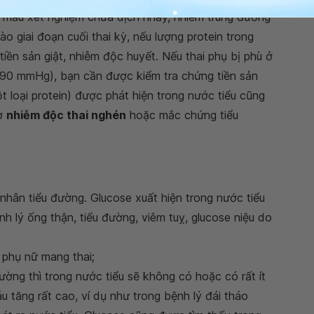
c, mẫu xét nghiệm chứa dịch nhầy, nhiễm trùng đường
Vào giai đoạn cuối thai kỳ, nếu lượng protein trong
tiền sản giật, nhiễm độc huyết. Nếu thai phụ bị phù ở
90 mmHg), bạn cần được kiểm tra chứng tiền sản
ột loại protein) được phát hiện trong nước tiểu cũng
cơ
nhiễm độc thai nghén
hoặc mắc chứng tiểu
nhân tiểu đường. Glucose xuất hiện trong nước tiểu
 lý ống thận, tiểu đường, viêm tuỵ, glucose niệu do
 phụ nữ mang thai;
ường thì trong nước tiểu sẽ không có hoặc có rất ít
u tăng rất cao, ví dụ như trong bệnh lý đái tháo