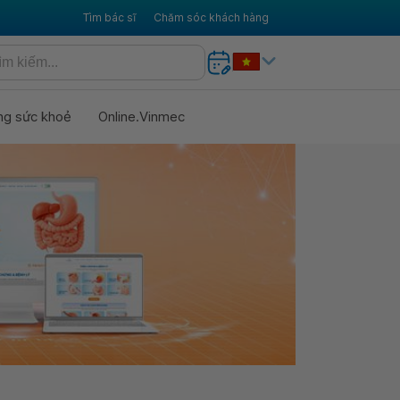
Tìm bác sĩ
Chăm sóc khách hàng
ng sức khoẻ
Online.Vinmec