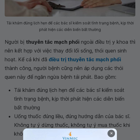
Tái khám đúng lịch hẹn để các bác sĩ kiểm soát tình trạng bệnh, kịp thời
phát hiện các diễn biến bất thường
Người bị
thuyên tắc mạch phổi
ngoài điều trị y khoa thì
nên kết hợp với việc thay đổi lối sống, thói quen sinh
hoạt. Kể cả khi đã
điều trị thuyên tắc mạch phổi
thành công, người bệnh cũng nên áp dụng các thói
quen này để ngăn ngừa bệnh tái phát. Bao gồm:
Tái khám đúng lịch hẹn để các bác sĩ kiểm soát
tình trạng bệnh, kịp thời phát hiện các diễn biến
bất thường
Uống thuốc đúng liều, đúng hướng dẫn của bác sĩ.
Không tự ý dừng thuốc, không tự ý mua thuốc khi
không có sự cho phép của bác sĩ
×