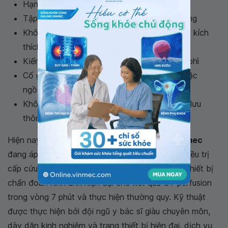
Hạn chế nằm quá lâu
Tập thể dục đều đặn, thường xuyên vận động
Không hút thuốc lá, không sử dụng các chất kích
thích
Kiểm soát cân nặng, cần giảm cân nếu béo phì
Cố giữ ngón chân cao hơn hông khi nằm hoặc
ngồi
Không mặc quần áo quá khó khiến quá trình lưu
thông máu bị cản trở.
Hiện nay, tại
Bệnh Viện Đa khoa Quốc Tế Vinmec
đang áp dụng phương pháp
tiêu sợi huyết
để điều trị
cấp cứu bệnh nhân bị tắc mạch phổi. Với trang thiết bị
chẩn đoán hình ảnh hiện đại cho kết quả CT perfusion
trong vòng 7 phút và thực hiện thường quy. Kỹ thuật
được thực hiện bởi đội ngũ y bác sĩ giàu chuyên môn,
dày dặn kinh nghiệm và trang thiết bị hiện đại, dịch vụ