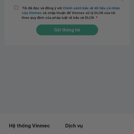
Tôi đã đọc và đồng ý với
Chính sách bảo vệ dữ liệu cá nhân
của Vinmec
và chấp thuận để Vinmec xử lý DLCN của tôi
theo quy định của pháp luật về bảo vệ DLCN.
*
Gửi thông tin
Hệ thống Vinmec
Dịch vụ