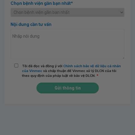
Chọn bệnh viện gần bạn nhất*
Nội dung cần tư vấn
Tôi đã đọc và đồng ý với
Chính sách bảo vệ dữ liệu cá nhân
của Vinmec
và chấp thuận để Vinmec xử lý DLCN của tôi
theo quy định của pháp luật về bảo vệ DLCN.
*
Gửi thông tin