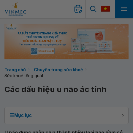
Trang chủ
Chuyên trang sức khoẻ
Sức khoẻ tổng quát
Các dấu hiệu u não ác tính
☰
Mục lục
U não được phân chia thành nhiều loại bao gồm có