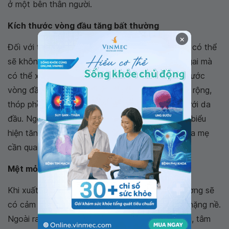
ở một bên thân người.
Kích thước vòng đầu tăng bất thường
×
Đối với trẻ nhỏ, đặc biệt là trẻ em dưới 2 tuổi thì có thể
sẽ không có các triệu chứng đau đầu, nôn, phù gai mà
có thể xuất hiện dấu hiệu đặc biệt hơn là kích thước
vòng đầu tăng lên bất thường, các khớp sọ giãn rộng,
thóp phồng, da đầu căng, giãn các tĩnh mạch dưới da
đầu. Ngoài ra ở trẻ sơ sinh và trẻ nhỏ có thể có biểu
hiện tăng động và rối loạn hành vi do vậy mà cha mẹ
cần quan tâm và lưu ý đến các biểu hiện này.
Mệt mỏi
Khi xuất hiện khối u não ác tính, người bệnh thường sẽ
có cảm giác mệt mỏi, cơ thể kiệt sức, chân tay nặng nề.
Ngoài ra người bệnh còn mất khả năng tập trung, tâm