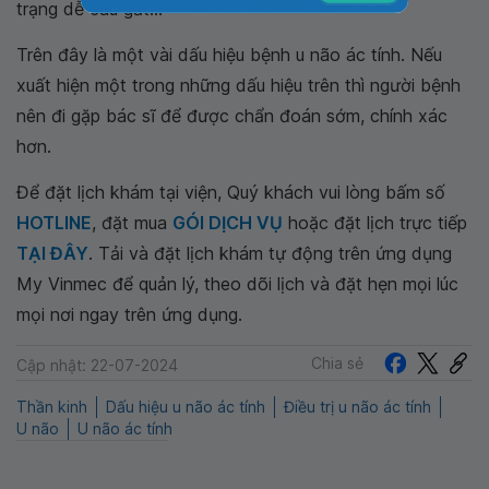
trạng dễ cáu gắt...
Trên đây là một vài dấu hiệu bệnh u não ác tính. Nếu
xuất hiện một trong những dấu hiệu trên thì người bệnh
nên đi gặp bác sĩ để được chẩn đoán sớm, chính xác
hơn.
Để đặt lịch khám tại viện, Quý khách vui lòng bấm số
HOTLINE
, đặt mua
GÓI DỊCH VỤ
hoặc đặt lịch trực tiếp
TẠI ĐÂY
. Tải và đặt lịch khám tự động trên ứng dụng
My Vinmec để quản lý, theo dõi lịch và đặt hẹn mọi lúc
mọi nơi ngay trên ứng dụng.
Chia sẻ
Cập nhật: 22-07-2024
Thần kinh
Dấu hiệu u não ác tính
Điều trị u não ác tính
U não
U não ác tính