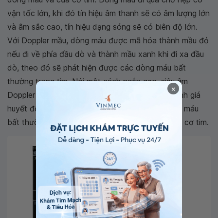
vận tốc lớn, khi đó tín hiệu âm thanh sẽ có âm lượng lớn
và âm sắc cao, tín hiệu dạng sóng sẽ có biên độ lớn.
Với Doppler mầu, dòng máu được mã hóa thành mầu đỏ
nếu đi về phía đầu dò và thành mầu xanh khi đi xa đầu
dò, theo đó sẽ phát hiện được các dòng máu bất
thường trong tim. Nói một cách ngắn gọn, siêu âm
×
Doppler tim là phương tiện rất hữu hiệu trong đánh giá
huyết động qua các van tim, phát hiện các dòng máu
bất thường trong tim và tình trạng vận động của cơ tim.