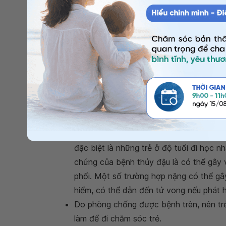
phát triển trí tuệ...
Do phòng chống được các bệnh trên, nê
nghỉ làm để đi chăm sóc trẻ.
4. Vắc xin thủy đậu
Thời gian tiêm: khi trẻ 1 tuổi đến 15 tháng tuổ
Tại sao nên tiêm
vắc xin thủy đậu
?
Bệnh thủy đậu do varicella zoster virus
truyền qua đường hô hấp và tiếp xúc dịc
đặc biệt là những trẻ ở độ tuổi đi học nh
chứng của bệnh thủy đậu là có thể gây vi
phổi. Một số trường hợp nặng có thể gâ
hiểm, có thể dẫn đến tử vong nếu phát h
Do phòng chống được bệnh trên, nên trẻ
làm để đi chăm sóc trẻ.