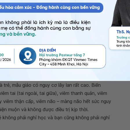
n trẻ không phải nghỉ học và bạn cũng không phải
i và 4-6 tuổi.
 gây ra, bệnh thường gặp vào mùa xuân và rất dễ lây
h tiết của người mắc bệnh. Bệnh chủ yếu ở trẻ em
à trẻ, mẫu giáo có nguy cơ lây lan rất cao. Biến
êm tai (tai ngoài, tai giữa), viêm thanh quản, viêm
y viêm thận cấp, viêm não – màng não hết sức nguy
iện muộn và không được điều trị kịp thời.
 không phải nghỉ học và bạn cũng không phải nghỉ