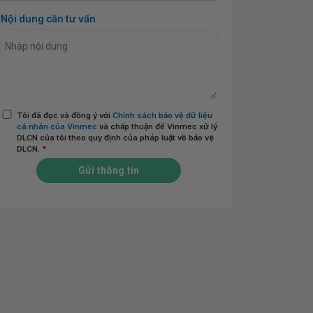
Nội dung cần tư vấn
Tôi đã đọc và đồng ý với
Chính sách bảo vệ dữ liệu
cá nhân của Vinmec
và chấp thuận để Vinmec xử lý
DLCN của tôi theo quy định của pháp luật về bảo vệ
DLCN.
*
Gửi thông tin