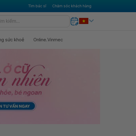
Tìm bác sĩ
Chăm sóc khách hàng
ng sức khoẻ
Online.Vinmec