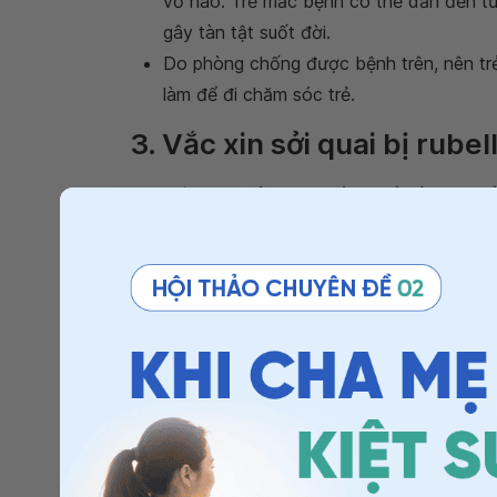
vỏ não. Trẻ mắc bệnh có thể dẫn đến tử 
gây tàn tật suốt đời.
Do phòng chống được bệnh trên, nên trẻ
làm để đi chăm sóc trẻ.
3. Vắc xin sởi quai bị rubel
Lịch tiêm: khi trẻ 12-15 tháng tuổi và 4-6 tuổ
Tại sao nên tiêm
vắc xin sởi quai bị rubella
Bảo vệ trẻ không mắc bệnh sởi, quai bị v
biến chứng nguy hiểm cho cả mẹ và trẻ.
Bảo vệ trẻ không bị phát ban gây khó ch
Bảo vệ trẻ không bị sốt và sưng các tuy
Ngăn chặn trẻ truyền virus rubella cho 
Rubella trong 3 tháng đầu của thai kỳ sẽ
dị tật bẩm sinh cho thai nhi như các khu