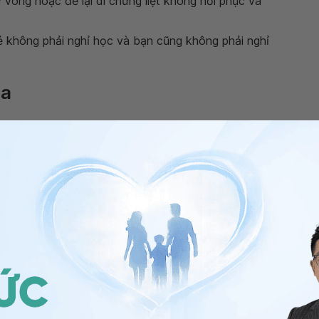
vong hoặc để lại di chứng liệt không hồi phục và
 không phải nghỉ học và bạn cũng không phải nghỉ
la
i
?
à rubella, đây đều là các bệnh có thể gây ra các
ịu và sốt cao do bệnh sởi.
ến dưới tai hoặc hàm do bệnh quai bị.
phụ nữ mang thai, do phụ nữ mang thai nếu mắc bệnh
 dễ bị những tai biến như sẩy thai, thai chết lưu hoặc
yết tật về tim, đục thủy tinh thể, điếc bẩm sinh, chậm