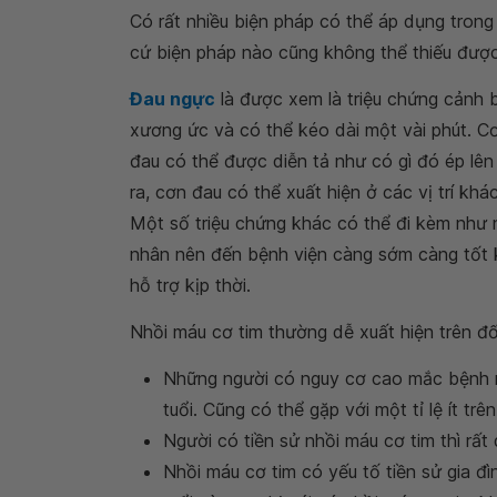
Có rất nhiều biện pháp có thể áp dụng tron
cứ biện pháp nào cũng không thể thiếu đượ
Đau ngực
là được xem là triệu chứng cảnh 
xương ức và có thể kéo dài một vài phút. Cơn
đau có thể được diễn tả như có gì đó ép lê
ra, cơn đau có thể xuất hiện ở các vị trí kh
Một số triệu chứng khác có thể đi kèm như 
nhân nên đến bệnh viện càng sớm càng tốt 
hỗ trợ kịp thời.
Nhồi máu cơ tim thường dễ xuất hiện trên đố
Những người có nguy cơ cao mắc bệnh nh
tuổi. Cũng có thể gặp với một tỉ lệ ít trê
Người có tiền sử nhồi máu cơ tim thì rất d
Nhồi máu cơ tim có yếu tố tiền sử gia đ