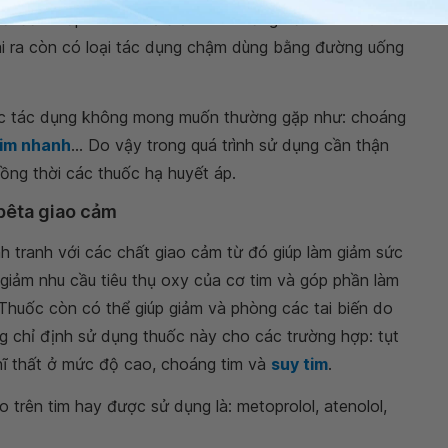
khởi đầu thấp và có thể điều chỉnh tăng dần theo mức
i ra còn có loại tác dụng chậm dùng bằng đường uống
ác tác dụng không mong muốn thường gặp như: choáng
tim nhanh
... Do vậy trong quá trình sử dụng cần thận
ồng thời các thuốc hạ huyết áp.
bêta giao cảm
 tranh với các chất giao cảm từ đó giúp làm giảm sức
p giảm nhu cầu tiêu thụ oxy của cơ tim và góp phần làm
. Thuốc còn có thể giúp giảm và phòng các tai biến do
ống chỉ định sử dụng thuốc này cho các trường hợp: tụt
hĩ thất ở mức độ cao, choáng tim và
suy tim
.
 trên tim hay được sử dụng là: metoprolol, atenolol,