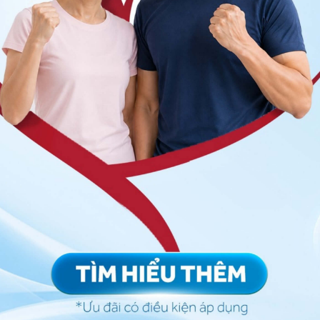
eparin trọng lượng phân tử thấp, có tác dụng gần tương
 là không cần phải theo dõi chặt chẽ và đánh giá
việc chỉ định sử dụng thuốc này trở nên đơn giản hơn
 này ít gây tai biến giảm tiểu cầu hơn so với Heparin
evenox.
trate là gây tình trạng giãn tĩnh mạch ở ngoại vi,
 với giãn các tiểu động mạch dẫn đến sự giảm sức cản
ơ tim.
nh nên chống được hiện tượng co thắt ở mạch vành.
huốc còn có tác dụng giúp tăng cường tuần hoàn bàng
ồi máu cơ tim, ngay khi thấy có cơn đau thắt ngực
ụng nhanh như ngậm dưới lưỡi hay loại xịt dưới lưỡi
 triệu chứng không thuyên giảm, đưa bệnh nhân đến bệnh
ng Nitroglycerin (như Lenitral 10 ml có chứa 15 mg