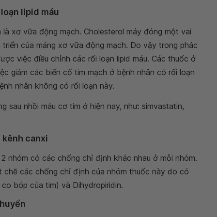
 loạn lipid máu
m là xơ vữa động mạch. Cholesterol máy đóng một vai
iến triển của mảng xơ vữa động mạch. Do vậy trong phác
ược việc điều chỉnh các rối loạn lipid máu. Các thuốc ở
ệc giảm các biến cố tim mạch ở bệnh nhân có rối loạn
ệnh nhân không có rối loạn này.
 sau nhồi máu cơ tim ở hiện nay, như: simvastatin,
 kênh canxi
 2 nhóm có các chống chỉ định khác nhau ở mỗi nhóm.
ặt chẽ các chống chỉ định của nhóm thuốc này do có
co bóp của tim) và Dihydropiridin.
chuyển