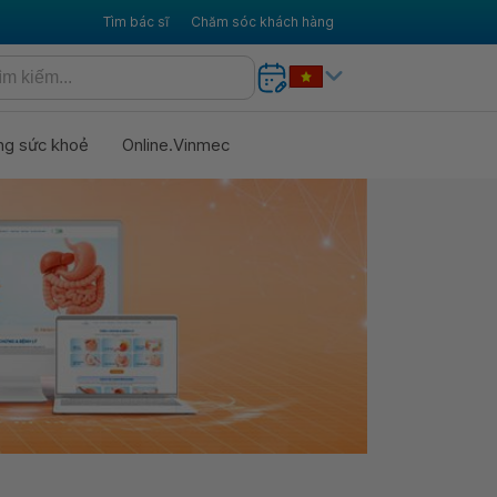
Tìm bác sĩ
Chăm sóc khách hàng
ng sức khoẻ
Online.Vinmec