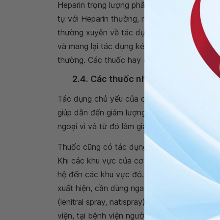
Heparin trọng lượng phân tử thấp: Đối với h
tự với Heparin thường, những có ưu điểm hơn
thường xuyên về tác dụng chống đông. Nên 
và mang lại tác dụng kéo dài hơn. Nhóm thuốc
thường. Các thuốc hay dùng là Fraxiparin, L
2.4. Các thuốc nhóm nitrate
Tác dụng chủ yếu của các thuốc thuộc nhóm ni
giúp dẫn đến giảm lượng máu về tim kết hợp
ngoại vi và từ đó làm giảm tiêu thụ oxy của c
Thuốc cũng có tác dụng giãn động mạch và
Khi các khu vực của cơ tim bị thiếu máu, t
hệ đến các khu vực đó. Khi người bệnh bị nh
xuất hiện, cần dùng ngay loại thuốc có tác d
(lenitral spray, natispray). Sau đó nếu các
viện, tại bệnh viện người bệnh sẽ được sử dụ