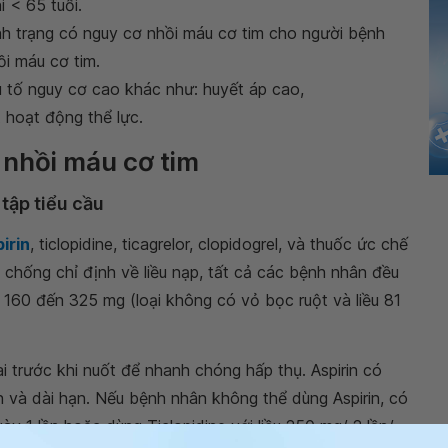
i < 65 tuổi.
nh trạng có nguy cơ nhồi máu cơ tim cho người bệnh
i máu cơ tim.
 tố nguy cơ cao khác như: huyết áp cao,
ít hoạt động thể lực.
 nhồi máu cơ tim
tập tiểu cầu
irin
, ticlopidine, ticagrelor, clopidogrel, và thuốc ức chế
c chống chỉ định về liều nạp, tất cả các bệnh nhân đều
 160 đến 325 mg (loại không có vỏ bọc ruột và liều 81
ai trước khi nuốt để nhanh chóng hấp thụ. Aspirin có
n và dài hạn. Nếu bệnh nhân không thể dùng Aspirin, có
y 1 lần hoặc dùng Ticlopidine với liều 250 mg/ 2 lần/