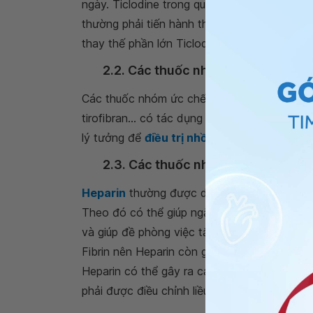
ngày. Ticlodine trong quá trình sử dụng có t
thường phải tiến hành theo dõi số lượng bạ
thay thế phần lớn Ticlodine.
2.2. Các thuốc nhóm ức chế thụ thể 
Các thuốc nhóm ức chế thụ thể glycoprotein I
tirofibran... có tác dụng trong việc ức chế q
lý tưởng để
điều trị nhồi máu cơ tim cấp
tí
2.3. Các thuốc nhóm chống đông
Heparin
thường được dùng để dự phòng quá 
Theo đó có thể giúp ngăn ngừa sự xuất hiện 
và giúp đề phòng việc tắc lại của động mạc
Fibrin nên Heparin còn giúp ngăn cản sự hìn
Heparin có thể gây ra các biến chứng chảy 
phải được điều chỉnh liều thuốc phù hợp và 