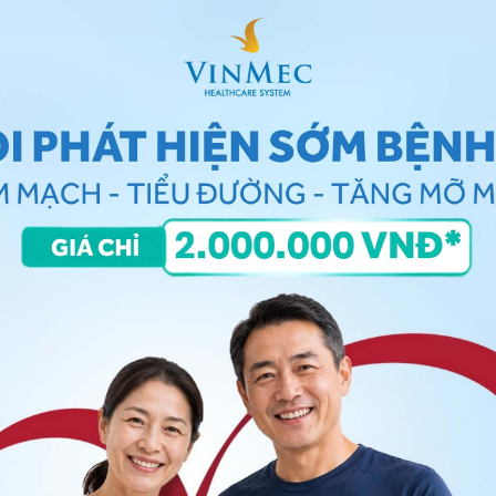
hể gây ran guy cơ làm giảm bạch cầu trung tính và
ch cầu nên Clopidogrel đã được sử dụng thường quy
glycoprotein IIb/IIIa của tiểu cầu
Ib/IIIa của tiểu cầu như: eptifibatide, abciximab,
uá trình ngưng tập tiểu cầu. Vì vậy, nhóm thuốc này rất
nh. Nhược điểm của thuốc này là có giá thành cao.
trình lan rộng của các cục máu đông trên lâm sàng.
của các huyết khối mới, huyết khối tại đại tuần hoàn
h vành. Do tác dụng ức chế các yếu tố làm ổn định
h thành huyết khối bền vững. Việc sử dụng quá liều
máu, nên trong quá trình sử dụng thuốc người bệnh cần
theo dõi chặt chẽ chỉ số đông máu.