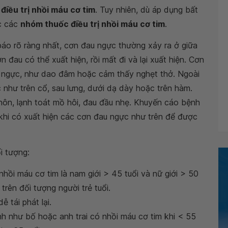
g
điều trị nhồi máu cơ tim
. Tuy nhiên, dù áp dụng bất
c các
nhóm thuốc điều trị nhồi máu cơ tim
.
báo rõ ràng nhất, cơn đau ngực thường xảy ra ở giữa
 đau có thể xuất hiện, rồi mất đi và lại xuất hiện. Cơn
n ngực, như dao đâm hoặc cảm thấy nghẹt thở. Ngoài
ác như trên cổ, sau lưng, dưới dạ dày hoặc trên hàm.
nôn, lạnh toát mồ hôi, đau đầu nhẹ. Khuyến cáo bệnh
khi có xuất hiện các cơn đau ngực như trên để được
i tượng:
ồi máu cơ tim là nam giới > 45 tuổi và nữ giới > 50
n trên đối tượng người trẻ tuổi.
ễ tái phát lại.
ình như bố hoặc anh trai có nhồi máu cơ tim khi < 55