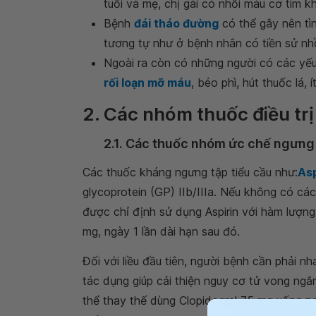
tuổi và mẹ, chị gái có nhồi máu cơ tim kh
Bệnh
đái tháo đường
có thể gây nên tì
tương tự như ở bệnh nhân có tiền sử nhồ
Ngoài ra còn có những người có các yếu
rối loạn mỡ máu
, béo phì, hút thuốc lá, 
2. Các nhóm thuốc điều trị
2.1. Các thuốc nhóm ức chế ngưng 
Các thuốc kháng ngưng tập tiểu cầu như:
Asp
glycoprotein (GP) IIb/IIIa. Nếu không có cá
được chỉ định sử dụng Aspirin với hàm lượng
mg, ngày 1 lần dài hạn sau đó.
Đối với liều đầu tiên, người bệnh cần phải nh
tác dụng giúp cải thiện nguy cơ tử vong ngắ
thể thay thế dùng Clopidogrel 75 mg uống ngà