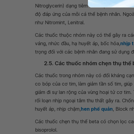
Nitroglycerin) dạng tiêm tĩnh mạch với liều 
độ đáp ứng của mỗi cá thể bệnh nhân. Ngoà
như Nitromint, Lenitral.
Các thuốc thuộc nhóm này có thể gây ra c
váng, nhức đầu, hạ huyết áp, bốc hỏa,
nhịp 
trọng đối với các bệnh nhân đang sử dụng đ
2.5. Các thuốc nhóm chẹn thụ thể 
Các thuốc trong nhóm này có đối kháng cạnh
co bóp của cơ tim, làm giảm tần số tim, giú
giảm đi sự lan rộng của vùng hoại tử cơ tim
rối loạn nhịp ngoại tâm thu thất gây ra. Ch
huyết áp, nhịp chậm,
hen phế quản
, Block n
Các thuốc chẹn thụ thể beta có chọn lọc cao
bisoprolol.