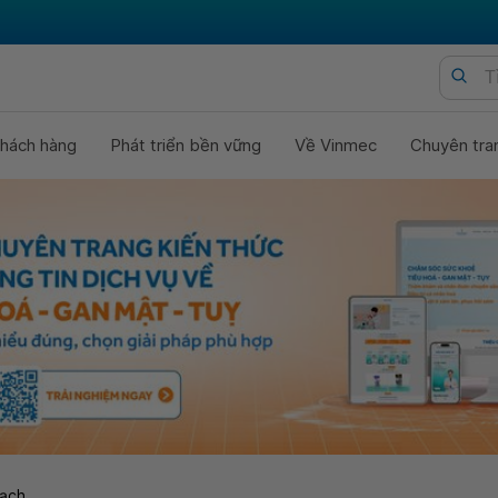
hách hàng
Phát triển bền vững
Về Vinmec
Chuyên tra
ạch