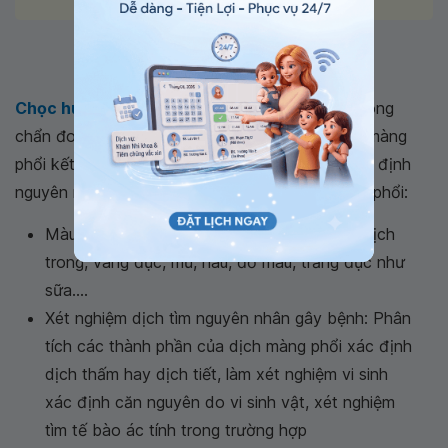
Hình ảnh chọc hút dịch màng phổi
Chọc hút dịch màng phổi
là tiêu chuẩn vàng trong
chẩn đoán bệnh tràn dịch màng phổi, chọc hút màng
phổi kết hợp chẩn đoán và giảm triệu chứng.Xác định
nguyên nhân gây bệnh nhờ tính chất dịch màng phổi:
Màu sắc: Dịch có thể có màu vàng chanh, dịch
trong, vàng đục, mủ, nâu, đỏ máu, trắng đục như
sữa....
Xét nghiệm dịch tìm nguyên nhân gây bệnh: Phân
tích các thành phần của dịch màng phổi xác định
dịch thấm hay dịch tiết, làm xét nghiệm vi sinh
xác định căn nguyên do vi sinh vật, xét nghiệm
tìm tế bào ác tính trong trường hợp