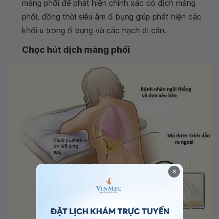
màng phổi để phát hiện chính xác có dịch màng
phổi, đồng thời siêu âm ổ bụng giúp phát hiện các
khối u trong ổ bụng và các hạch di căn.
Chọc hút dịch màng phổi
×