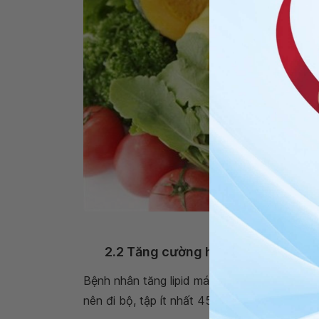
Khẩu phần 
2.2 Tăng cường hoạt động thể lực
Bệnh nhân tăng lipid máu cần tập thể dục, t
nên đi bộ, tập ít nhất 45 phút mỗi ngày, ít n