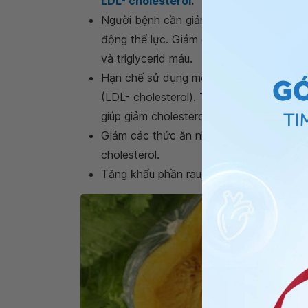
LDL- cholesterol
.
Người bệnh cần giảm cân nếu thừa cân 
động thể lực. Giảm cân sẽ giúp điều chỉnh
và triglycerid máu.
Hạn chế sử dụng mỡ động vật vì chứa nh
(LDL- cholesterol). Tăng sử dụng mỡ th
giúp giảm cholesterol xấu trong máu.
Giảm các thức ăn như phủ tạng động vật
cholesterol.
Tăng khẩu phần rau, quả tươi, sữa đậu n