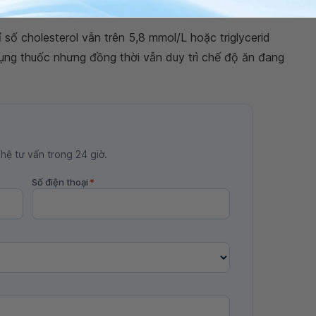
số cholesterol vẫn trên 5,8 mmol/L hoặc triglycerid
dụng thuốc nhưng đồng thời vẫn duy trì chế độ ăn đang
 hệ tư vấn trong 24 giờ.
Số điện thoại
*