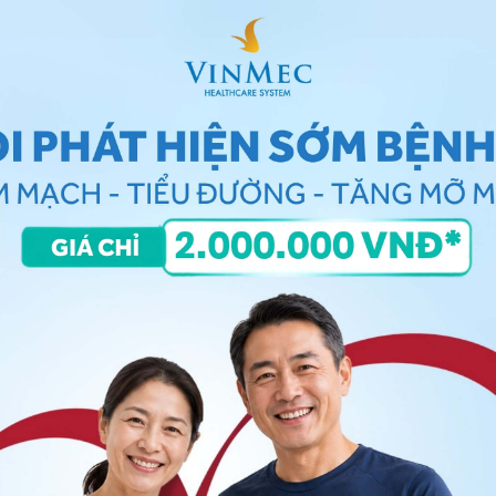
bằng chế độ giảm năng lượng và tăng cường vận
 có hiệu lực rối loạn lipid máu, làm giảm cholesterol
iều acid béo no làm tăng cholesterol xấu trong máu
ực vật, cá có nhiều acid béo không no họ
omega-3
, đồ ăn ngọt là những thức ăn chứa nhiều
ành và hạn chế bia rượu.