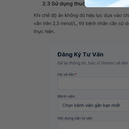
2.3 Sử dụng thuốc
Khi chế độ ăn không đủ hiệu lực dựa vào chỉ 
vẫn trên 2,3 mmol/L, thì bệnh nhân cần sử 
thực hiện.
Đăng Ký Tư Vấn
Để lại thông tin, bác sĩ Vinmec sẽ liên
Họ và tên
*
Bệnh viện
Nội dung cần tư vấn