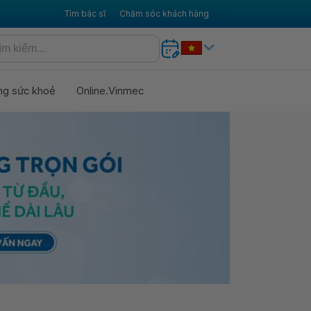
Tìm bác sĩ
Chăm sóc khách hàng
ng sức khoẻ
Online.Vinmec