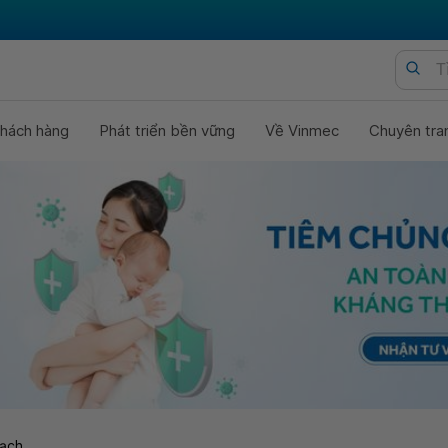
hách hàng
Phát triển bền vững
Về Vinmec
Chuyên tra
ạch