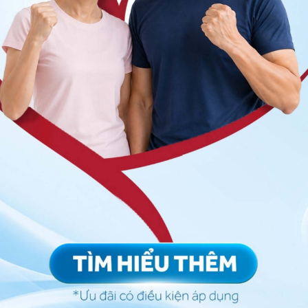
ăn tăng thêm rau củ quả
hể thao phù hợp với sức khỏe của mình. Người cao tuổi
hất 3 lần mỗi tuần để đạt được hiệu quả.