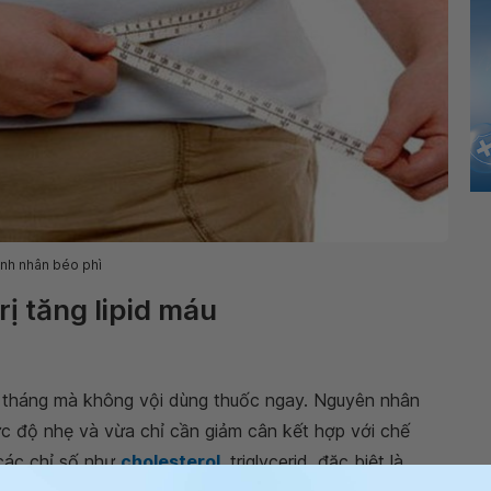
nh nhân béo phì
ị tăng lipid máu
3 tháng mà không vội dùng thuốc ngay. Nguyên nhân
mức độ nhẹ và vừa chỉ cần giảm cân kết hợp với chế
 các chỉ số như
cholesterol
, triglycerid, đặc biệt là