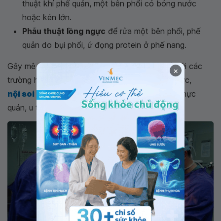
thuật khí phế quản, một bên phổi có bóng nước
hoặc kén lớn.
Phẫu thuật lồng ngực
để rửa một bên phổi, phế
quản do bụi phổi, ứ đọng protein ở phế nang.
Gây mê nội khí quản được chỉ định tương đối với các
×
trường hợp: phẫu thuật vào tủy sống ở vùng ngực,
nội soi lồng ngực
, mạch máu lớn ở ngực; cắt thực
quản, u trung thất, thùy phổi, phổi.