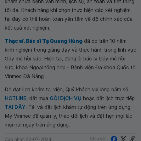
khám chữa bệnh văn minh, lịch sự, an toàn và tiệt trùng
tối đa. Khách hàng khi chọn thực hiện các xét nghiệm
tại đây có thể hoàn toàn yên tâm về độ chính xác của
kết quả xét nghiệm.
Thạc sĩ. Bác sĩ Tạ Quang Hùng
đã có trên 10 năm
kinh nghiệm trong giảng dạy và thực hành trong lĩnh vực
Gây mê hồi sức. Hiện tại, đang là bác sĩ Gây mê hồi
sức, khoa Ngoại tổng hợp - Bệnh viện Đa khoa Quốc tế
Vinmec Đà Nẵng
Để đặt lịch khám tại viện, Quý khách vui lòng bấm số
HOTLINE
, đặt mua
GÓI DỊCH VỤ
hoặc đặt lịch trực tiếp
TẠI ĐÂY
. Tải và đặt lịch khám tự động trên ứng dụng
My Vinmec để quản lý, theo dõi lịch và đặt hẹn mọi lúc
mọi nơi ngay trên ứng dụng.
Chia sẻ
Cập nhật: 22-07-2024