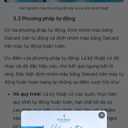
Xét nghiệm máu thủ công dễ xảy ra sai sót về kỹ thuật
3.2 Phương pháp tự động
Có hai phương pháp tự động: Định nhóm máu bằng
Gelcard bán tự động và định nhóm máu bằng Gelcard
trên máy tự động hoàn toàn.
Ưu điểm của phương pháp tự động: Là kỹ thuật có độ
nhạy và độ đặc hiệu cao, cho kết quả ngưng kết rõ
ràng. Đặc biệt định nhóm máu bằng Gelcard trên máy tự
động hoàn toàn mang lại những ưu điểm vượt trội như:
Về quy trình
: Là kỹ thuật có các bước thực hiện
quy trình tự động hoàn toàn, hạn chế tối đa sự
can thiệp trực tiếp của nhân viên làm xét nghiệm
×
vào quá trình phân tích nhằm giảm thiểu các nguy
cơ gây sai sót.