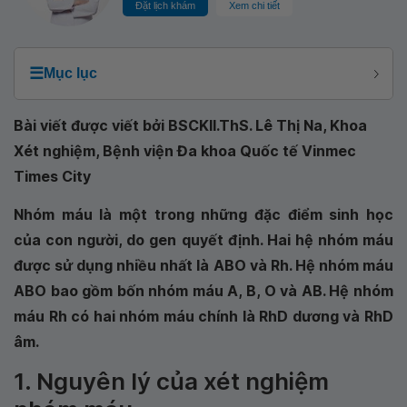
Đặt lịch khám
Xem chi tiết
☰
Mục lục
Bài viết được viết bởi BSCKII.ThS. Lê Thị Na, Khoa
Xét nghiệm, Bệnh viện Đa khoa Quốc tế Vinmec
Times City
Nhóm máu là một trong những đặc điểm sinh học
của con người, do gen quyết định. Hai hệ nhóm máu
được sử dụng nhiều nhất là ABO và Rh. Hệ nhóm máu
ABO bao gồm bốn nhóm máu A, B, O và AB. Hệ nhóm
máu Rh có hai nhóm máu chính là RhD dương và RhD
âm.
1. Nguyên lý của xét nghiệm