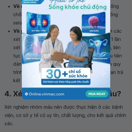
Về mẫu làm xét nghiệm
: Số lượng mẫu ít (1 ống
chống đông EDTA, thay vì 1 ống EDTA và 1 ống
serum).
Về phân tích mẫu
: thực hiện được đồng thời các
xét nghiệm khác nhau trên cùng 1 mẫu trong 1 lần
xét nghiệm, có khả năng truy cập ngẫu nhiên, liên
tục theo từng đợt hoặc từng mẫu, có vị trí ưu tiên
dành cho xét nghiệm cấp cứu giúp tối ưu hóa quy
trình thực hiện xét nghiệm và rút ngắn thời gian trả
kết quả.
4. Xét nghiệm nhóm máu ở đâu?
Xét nghiệm nhóm máu nên được thực hiện ở các bệnh
viện, cơ sở y tế có uy tín, chất lượng, cho kết quả chính
xác.