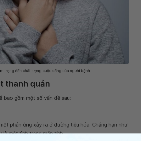
m trọng đến chất lượng cuộc sống của người bệnh
ắt thanh quản
ể bao gồm một số vấn đề sau:
 một phản ứng xảy ra ở đường tiêu hóa. Chẳng hạn như
là một tình trạng mãn tính.