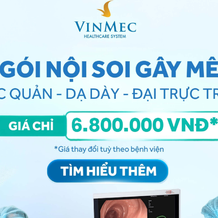
hức ăn chưa tiêu hóa trở lại thực quản của bạn . Nếu
n, nơi có dây thanh âm, nó có thể kích hoạt dây bị
c hen suyễn
 thanh âm của bạn hoạt động bất thường khi bạn hít
hanh âm tương tự như
hen suyễn
và cả hai có thể kích
iễn dịch
được gây ra bởi chất gây ô nhiễm không khí
c năng dây thanh và hen suyễn sẽ có các phương pháp
ệu chứng giống nhau.
trạng
bị co thắt thanh quản
là căng thẳng hoặc lo
 cơ thể bạn phản ứng với một cảm giác mãnh liệt mà