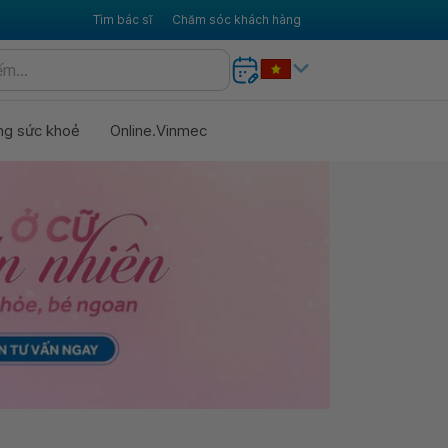
Tìm bác sĩ
Chăm sóc khách hàng
ng sức khoẻ
Online.Vinmec