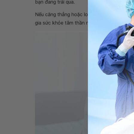
bạn đang trải qua.
Nếu căng thẳng hoặc lo lắng gây ra co thắt
gia sức khỏe tâm thần ngoài bác sĩ điều trị.