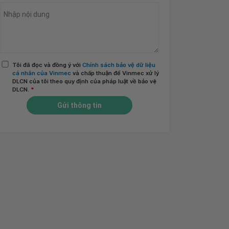
Tôi đã đọc và đồng ý với
Chính sách bảo vệ dữ liệu
cá nhân của Vinmec
và chấp thuận để Vinmec xử lý
DLCN của tôi theo quy định của pháp luật về bảo vệ
DLCN.
*
Gửi thông tin