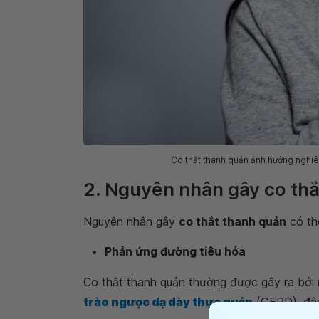
Co thắt thanh quản ảnh hưởng nghiê
2. Nguyên nhân gây co th
Nguyên nhân gây
co thắt thanh quản
có th
Phản ứng đường tiêu hóa
Co thắt thanh quản thường được gây ra bởi
trào ngược dạ dày thực quản
(GERD), đây 