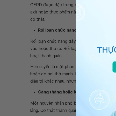
GERD được đặc trưng bởi axit dạ dày hoặc t
axit hoặc thực phẩm này chạm vào thanh quả
co thắt.
Rối loạn chức năng dây thanh âm hoặ
Rối loạn chức năng dây thanh âm là khi dây
vào hoặc thở ra. Rối loạn chức năng dây t
hoạt thanh quản.
Hen suyễn là một phản ứng của
hệ thống m
hoặc do hơi thở mạnh. Mặc dù rối loạn chứ
điều trị khác nhau, nhưng chúng có nhiều tri
Căng thẳng hoặc lo lắng
Một nguyên nhân phổ biến khác gây ra tình 
lắng. Co thắt thanh quản có thể là cách mà