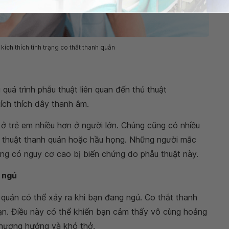
kích thích tình trạng co thắt thanh quản
quá trình phẫu thuật liên quan đến thủ thuật
kích thích dây thanh âm.
ở trẻ em nhiều hơn ở người lớn. Chúng cũng có nhiều
u thuật thanh quản hoặc hầu họng. Những người mắc
g có nguy cơ cao bị biến chứng do phẫu thuật này.
c ngủ
 quản có thể xảy ra khi bạn đang ngủ. Co thắt thanh
n. Điều này có thể khiến bạn cảm thấy vô cùng hoảng
phương hướng và khó thở.