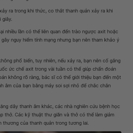
ảy ra trong khi thức, co thắt thanh quản xảy ra khi
 giây.
 lại nhiều lần có thể liên quan đến trào ngược axit hoặc
g gây nguy hiểm tính mạng nhưng bạn nên tham khảo ý
không phổ biến, tuy nhiên, nếu xảy ra, bạn nên cố gắng
uốc ức chế axit trong vài tuần có thể giúp chẩn đoán
án không rõ ràng, bác sĩ có thể giới thiệu bạn đến một
anh âm của bạn bằng máy soi sợi nhỏ để chắc chắn
 năng dây thanh âm khác, các nhà nghiên cứu bệnh học
ập thở. Các kỹ thuật thư giãn và thở có thể làm giảm
 thương của thanh quản trong tương lai.