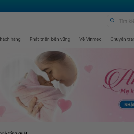
hách hàng
Phát triển bền vững
Về Vinmec
Chuyên tra
hoẻ tổng quát