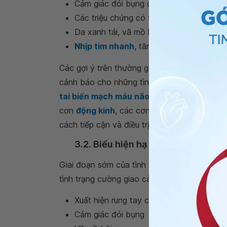
Cảm giác đói bụng cồn cào mà không thể
Các triệu chứng có thể xuất hiện như ch
Da xanh tái, vã mồ hôi, hồi hộp, đánh tr
Nhịp tim nhanh
, tăng huyết áp, có thể 
Các gợi ý trên thường gợi ý cho tình trạng 
cảnh báo cho những tình trạng bệnh lý khác
tai biến mạch máu não
,
hạ natri máu
, tăng
cơn
động kinh
, các cơn
loạn thần
cấp... Việ
cách tiếp cận và điều trị của từng bệnh lý là
3.2. Biểu hiện hạ đường huyết khi 
Giai đoạn sớm của tình trạng hạ đường huyế
tình trạng cường giao cảm như :
Xuất hiện rung tay chân
Cảm giác đói bụng