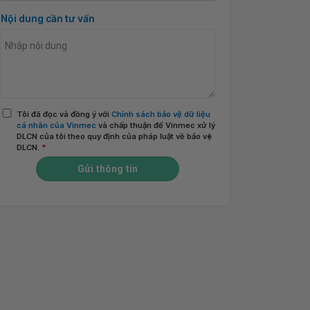
Nội dung cần tư vấn
Tôi đã đọc và đồng ý với
Chính sách bảo vệ dữ liệu
cá nhân của Vinmec
và chấp thuận để Vinmec xử lý
DLCN của tôi theo quy định của pháp luật về bảo vệ
DLCN.
*
Gửi thông tin