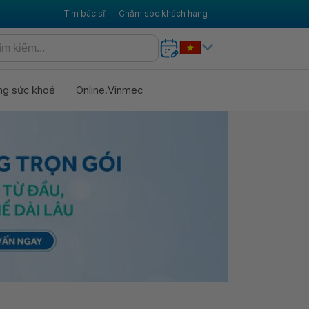
Tìm bác sĩ
Chăm sóc khách hàng
ng sức khoẻ
Online.Vinmec