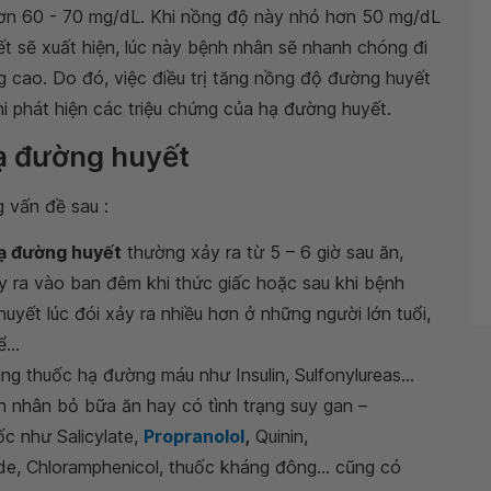
hơn 60 - 70 mg/dL. Khi nồng độ này nhỏ hơn 50 mg/dL
t sẽ xuất hiện, lúc này bệnh nhân sẽ nhanh chóng đi
g cao. Do đó, việc điều trị tăng nồng độ đường huyết
hi phát hiện các triệu chứng của hạ đường huyết.
ạ đường huyết
 vấn đề sau :
ạ đường huyết
thường xảy ra từ 5 – 6 giờ sau ăn,
 ra vào ban đêm khi thức giấc hoặc sau khi bệnh
uyết lúc đói xảy ra nhiều hơn ở những người lớn tuổi,
...
ng thuốc hạ đường máu như Insulin, Sulfonylureas...
h nhân bỏ bữa ăn hay có tình trạng suy gan –
ốc như Salicylate,
Propranolol
,
Quinin,
de, Chloramphenicol, thuốc kháng đông... cũng có