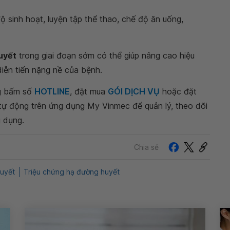
 sinh hoạt, luyện tập thể thao, chế độ ăn uống,
uyết
trong giai đoạn sớm có thể giúp nâng cao hiệu
diễn tiến nặng nề của bệnh.
ng bấm số
HOTLINE
, đặt mua
GÓI DỊCH VỤ
hoặc đặt
 tự động trên ứng dụng My Vinmec để quản lý, theo dõi
g dụng.
Chia sẻ
uyết
Triệu chứng hạ đường huyết