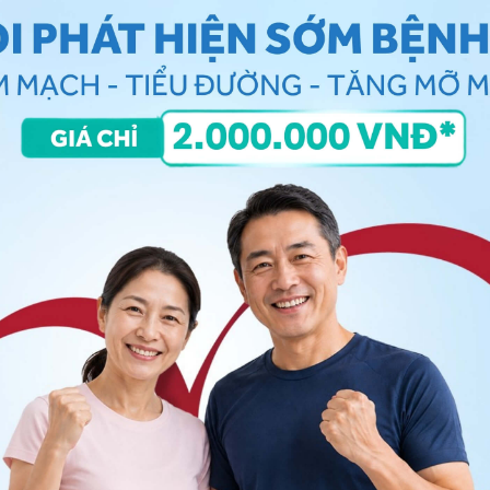
 giải thích được.
óng mặt, lo âu,
đau đầu
, tay chân trở nên nặng nề.
ống ngực, kích động, hốt hoảng, loạn thần.
xuất hiện các cơn đau ngực.
hạ đường huyết. Tuy nhiên đây cũng là những dấu hiệu
 như triệu chứng sau chấn thương sọ não,
 đường huyết, nhiễm trùng thần kinh, sau co giật, sau
c phân biệt các bệnh lý này là vô cùng quan trọng, vì
 khác nhau.
vừa bắt đầu
t thường biểu hiện các triệu chứng ở mức độ nhẹ của