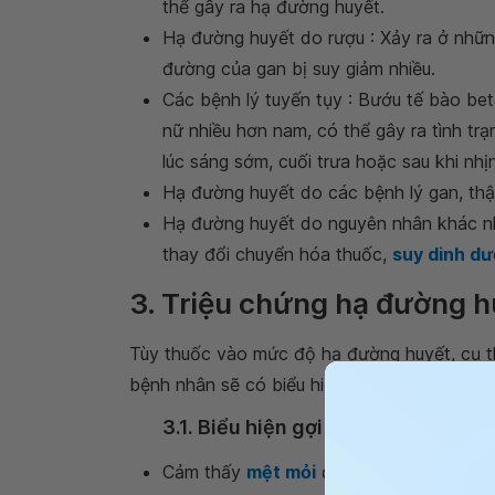
thể gây ra hạ đường huyết.
Hạ đường huyết do rượu : Xảy ra ở những
đường của gan bị suy giảm nhiều.
Các bệnh lý tuyến tụy : Bướu tế bào beta
nữ nhiều hơn nam, có thể gây ra tình tr
lúc sáng sớm, cuối trưa hoặc sau khi nhịn
Hạ đường huyết do các bệnh lý gan, th
Hạ đường huyết do nguyên nhân khác nh
thay đổi chuyển hóa thuốc,
suy dinh d
3. Triệu chứng hạ đường h
Tùy thuốc vào mức độ hạ đường huyết, cụ t
bệnh nhân sẽ có biểu hiện ở các mức độ kh
3.1. Biểu hiện gợi ý hạ đường huyết
Cảm thấy
mệt mỏi
đột ngột.