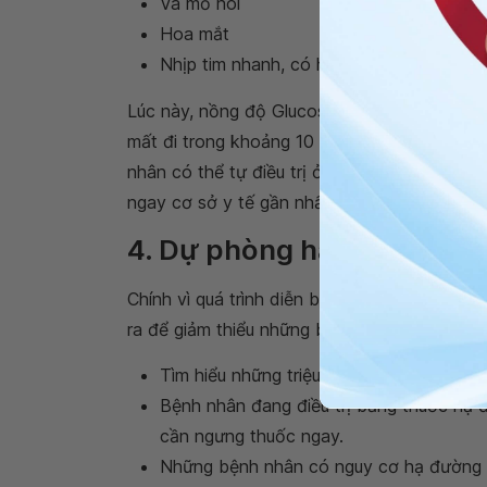
Vã mồ hôi
Hoa mắt
Nhịp tim nhanh, có hoặc không triệu ch
Lúc này, nồng độ Glucose trong huyết thanh 
mất đi trong khoảng 10 – 15 phút sau khi ă
nhân có thể tự điều trị ở mức độ này của b
ngay cơ sở y tế gần nhất hoặc liên lạc với b
4. Dự phòng hạ đường huy
Chính vì quá trình diễn biến rất nhanh của 
ra để giảm thiểu những biến chứng nguy hiể
Tìm hiểu những triệu chứng và cách xử tr
Bệnh nhân đang điều trị bằng thuốc hạ 
cần ngưng thuốc ngay.
Những bệnh nhân có nguy cơ hạ đường h