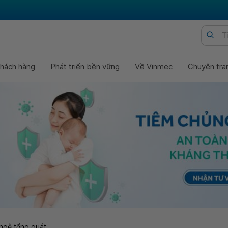
hách hàng
Phát triển bền vững
Về Vinmec
Chuyên tra
hoẻ tổng quát