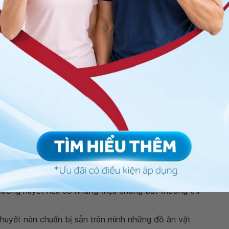
ứng
đánh trống ngực
.
có thể từ 3,3 – 3,6 mmol/L. Các triệu chứng này sẽ
n hoặc uống nước có chứa 10 – 15 gram đường. Bệnh
ệnh, tuy nhiên nếu không cảm thấy yên tâm, hãy đến
ác sĩ để được hướng dẫn xử trí kịp thời.
ết
hạ đường huyết, việc dự phòng tình trạng này được đặt
m
í hạ đường huyết tại nhà.
đường huyết nếu có những triệu chứng bất thường thì
uyết nên chuẩn bị sẵn trên mình những đồ ăn vặt