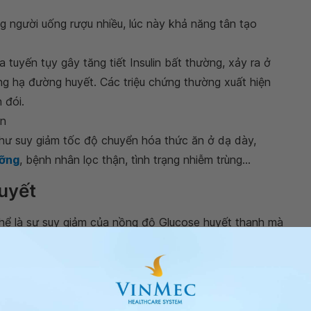
 người uống rượu nhiều, lúc này khả năng tân tạo
 tuyến tụy gây tăng tiết Insulin bất thường, xảy ra ở
ạng hạ đường huyết. Các triệu chứng thường xuất hiện
 đói.
ận
ư suy giảm tốc độ chuyển hóa thức ăn ở dạ dày,
ưỡng
, bệnh nhân lọc thận, tình trạng nhiễm trùng...
uyết
hể là sự suy giảm của nồng độ Glucose huyết thanh mà
ác nhau.