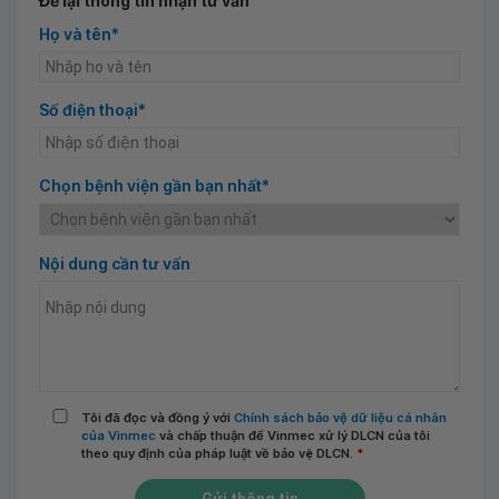
Để lại thông tin nhận tư vấn
Họ và tên*
Số điện thoại*
Chọn bệnh viện gần bạn nhất*
Nội dung cần tư vấn
Tôi đã đọc và đồng ý với
Chính sách bảo vệ dữ liệu cá nhân
của Vinmec
và chấp thuận để Vinmec xử lý DLCN của tôi
theo quy định của pháp luật về bảo vệ DLCN.
*