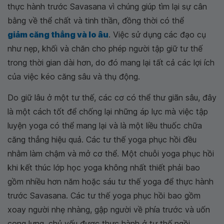
thực hành trước Savasana vì chúng giúp tìm lại sự cân
bằng về thể chất và tinh thần, đồng thời có thể
giảm căng thẳng và lo âu
. Việc sử dụng các đạo cụ
như nẹp, khối và chăn cho phép người tập giữ tư thế
trong thời gian dài hơn, do đó mang lại tất cả các lợi ích
của việc kéo căng sâu và thụ động.
Do giữ lâu ở một tư thế, các cơ có thể thư giãn sâu, đây
là một cách tốt để chống lại những áp lực mà việc tập
luyện yoga có thể mang lại và là một liều thuốc chữa
căng thẳng hiệu quả. Các tư thế yoga phục hồi đều
nhằm làm chậm và mở cơ thể. Một chuỗi yoga phục hồi
khi kết thúc lớp học yoga không nhất thiết phải bao
gồm nhiều hơn năm hoặc sáu tư thế yoga để thực hành
trước Savasana. Các tư thế yoga phục hồi bao gồm
xoay người nhẹ nhàng, gập người về phía trước và uốn
cong lưng, chủ yếu được thực hành ở tư thế ngồi.