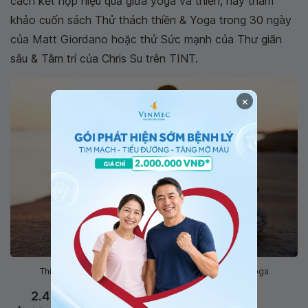
cách kết hợp hiệu quả giữa yoga và thiền, hãy tham
khảo cuốn sách Thử thách thiền & Yoga trong 30 ngày
của Matt Giordano hoặc thử Sức mạnh của Thư giãn
sâu & Tâm trí của Chris Su trên TINT.
×
Thiền định là một trong nhưng tư thế thư giãn sau tập yoga
2.4. Thư giãn sau buổi tập yoga bằng