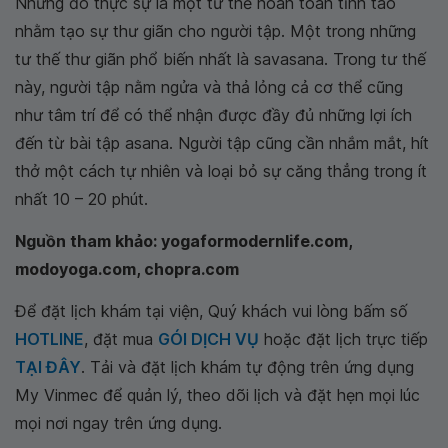
Nhưng đó thực sự là một tư thế hoàn toàn tỉnh táo
nhằm tạo sự thư giãn cho người tập. Một trong những
tư thế thư giãn phổ biến nhất là savasana. Trong tư thế
này, người tập nằm ngửa và thả lỏng cả cơ thể cũng
như tâm trí để có thể nhận được đầy đủ những lợi ích
đến từ bài tập asana. Người tập cũng cần nhắm mắt, hít
thở một cách tự nhiên và loại bỏ sự căng thẳng trong ít
nhất 10 – 20 phút.
Nguồn tham khảo: yogaformodernlife.com,
modoyoga.com, chopra.com
Để đặt lịch khám tại viện, Quý khách vui lòng bấm số
HOTLINE
, đặt mua
GÓI DỊCH VỤ
hoặc đặt lịch trực tiếp
TẠI ĐÂY
. Tải và đặt lịch khám tự động trên ứng dụng
My Vinmec để quản lý, theo dõi lịch và đặt hẹn mọi lúc
mọi nơi ngay trên ứng dụng.