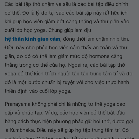
Các bài tập thở chậm và sâu là các bài tập điều chỉnh
cơ thể. Đó là lý do tại sao các bài tập này rất hữu ích
khi giúp học viên giảm bớt căng thẳng và thư giãn vào
cuối lớp học yoga. Chúng giúp làm dịu
hệ thần kinh giao cảm
, đồng thời làm chậm nhịp tim.
Điều này cho phép học viên cảm thấy an toàn và thư
giãn, do đó có thể làm giảm mức độ hormone căng
thẳng trong cơ thể của họ. Ngoài ra, các bài tập thở
yoga có thể kích thích người tập tập trung tâm trí và do
đó là một bước chuẩn bị tuyệt vời cho việc thực hành
thiền định vào cuối lớp yoga.
Pranayama không phải chỉ là những tư thế yoga cao
cấp và phức tạp. Ví dụ, các học viên có thể bắt đầu
bằng cách thực hiện phương pháp giữ hơi thở, được gọi
là Kumbhaka. Điều này sẽ giúp họ tập trung tâm trí. Có
hai khả năng: Giữ hơi sau khi hít vào, hoặc giữ lại sau khi