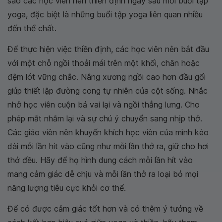
sao các học viên nên thiền định ngay sau mỗi buổi tập
yoga, đặc biệt là những buổi tập yoga liên quan nhiều
đến thể chất.
Để thực hiện việc thiền định, các học viên nên bắt đầu
với một chỗ ngồi thoải mái trên một khối, chăn hoặc
đệm lót vững chắc. Nâng xương ngồi cao hơn đầu gối
giúp thiết lập đường cong tự nhiên của cột sống. Nhắc
nhở học viên cuộn bả vai lại và ngồi thẳng lưng. Cho
phép mắt nhắm lại và sự chú ý chuyển sang nhịp thở.
Các giáo viên nên khuyến khích học viên của mình kéo
dài mỗi lần hít vào cũng như mỗi lần thở ra, giữ cho hơi
thở đều. Hãy để họ hình dung cách mỗi lần hít vào
mang cảm giác dễ chịu và mỗi lần thở ra loại bỏ mọi
năng lượng tiêu cực khỏi cơ thể.
Để có được cảm giác tốt hơn và có thêm ý tưởng về