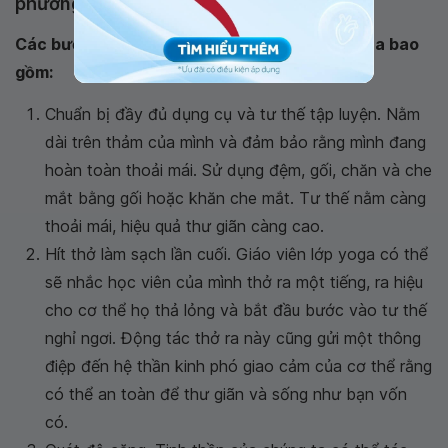
phương pháp Savasana
Các bước để thực hiện những tư thế savasana bao
gồm:
Chuẩn bị đầy đủ dụng cụ và tư thế tập luyện. Nằm
dài trên thảm của mình và đảm bảo rằng mình đang
hoàn toàn thoải mái. Sử dụng đệm, gối, chăn và che
mắt bằng gối hoặc khăn che mắt. Tư thế nằm càng
thoải mái, hiệu quả thư giãn càng cao.
Hít thở làm sạch lần cuối. Giáo viên lớp yoga có thể
sẽ nhắc học viên của mình thở ra một tiếng, ra hiệu
cho cơ thể họ thả lỏng và bắt đầu bước vào tư thế
nghỉ ngơi. Động tác thở ra này cũng gửi một thông
điệp đến hệ thần kinh phó giao cảm của cơ thể rằng
có thể an toàn để thư giãn và sống như bạn vốn
có.