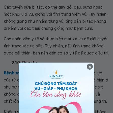
Các tuyến sữa bị tắc, có thể gây đỏ, đau, sưng hoặc
một khối u ở vú, giống với tình trạng viêm vú. Tuy nhiên,
không giống như nhiễm trùng vú, ống dẫn bị tắc không
đi kèm với các triệu chứng giống như bệnh cúm.
Các nhân viên y tế sẽ thực hiện mát xa vú để giải quyết
tình trạng tắc tia sữa. Tuy nhiên, nếu tình trạng không
được cải thiện, bạn nên đến cơ sở y tế để được điều trị.
2.10. Rạn da
×
Bệnh trĩ và táo bón
, có thể bị nặng thêm do áp lực
của tử cung và thai nhi, đây là tình trạng khá phổ biến ở
phụ nữ mang thai và sau sinh. Thuốc bôi và thuốc xịt
không kê đơn, kèm theo chế độ ăn giàu chất xơ và
chất lỏng, thường có thể giúp giảm táo bón và sưng trĩ.
Không sử dụng thuốc nhuận tràng hoặc thụt mà không