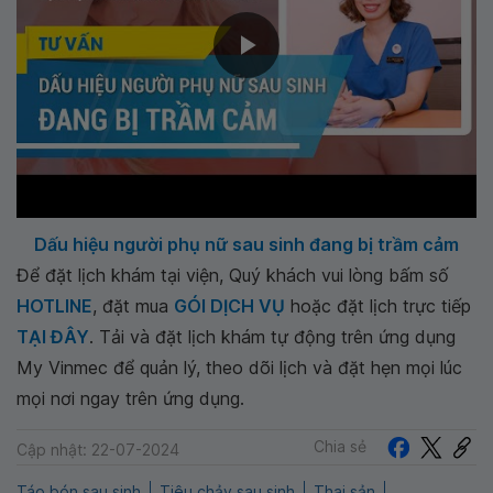
Dấu hiệu người phụ nữ sau sinh đang bị trầm cảm
Để đặt lịch khám tại viện, Quý khách vui lòng bấm số
HOTLINE
, đặt mua
GÓI DỊCH VỤ
hoặc đặt lịch trực tiếp
TẠI ĐÂY
. Tải và đặt lịch khám tự động trên ứng dụng
My Vinmec để quản lý, theo dõi lịch và đặt hẹn mọi lúc
mọi nơi ngay trên ứng dụng.
Chia sẻ
Cập nhật: 22-07-2024
Táo bón sau sinh
Tiêu chảy sau sinh
Thai sản