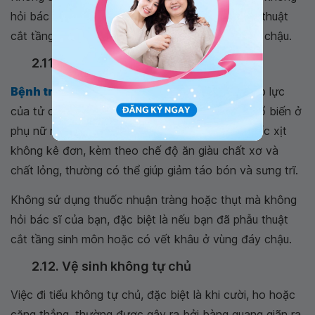
hỏi bác sĩ của bạn, đặc biệt là nếu bạn đã phẫu thuật
cắt tầng sinh môn hoặc có vết khâu ở vùng đáy chậu.
2.11. Bệnh trĩ và táo bón
Bệnh trĩ và táo bón
, có thể bị nặng thêm do áp lực
của tử cung và thai nhi, đây là tình trạng khá phổ biến ở
phụ nữ mang thai và sau sinh. Thuốc bôi và thuốc xịt
không kê đơn, kèm theo chế độ ăn giàu chất xơ và
chất lỏng, thường có thể giúp giảm táo bón và sưng trĩ.
Không sử dụng thuốc nhuận tràng hoặc thụt mà không
hỏi bác sĩ của bạn, đặc biệt là nếu bạn đã phẫu thuật
cắt tầng sinh môn hoặc có vết khâu ở vùng đáy chậu.
2.12. Vệ sinh không tự chủ
Việc đi tiểu không tự chủ, đặc biệt là khi cười, ho hoặc
căng thẳng, thường được gây ra bởi bàng quang giãn ra