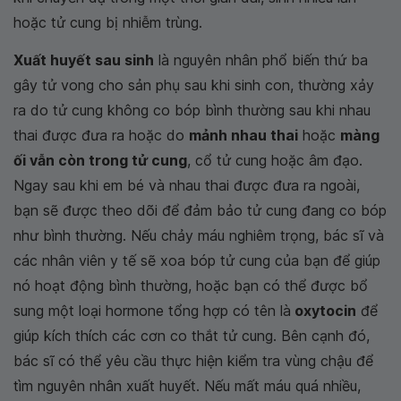
hoặc tử cung bị nhiễm trùng.
Xuất huyết sau sinh
là nguyên nhân phổ biến thứ ba
gây tử vong cho sản phụ sau khi sinh con, thường xảy
ra do tử cung không co bóp bình thường sau khi nhau
thai được đưa ra hoặc do
mảnh nhau thai
hoặc
màng
ối vẫn còn trong tử cung
, cổ tử cung hoặc âm đạo.
Ngay sau khi em bé và nhau thai được đưa ra ngoài,
bạn sẽ được theo dõi để đảm bảo tử cung đang co bóp
như bình thường. Nếu chảy máu nghiêm trọng, bác sĩ và
các nhân viên y tế sẽ xoa bóp tử cung của bạn để giúp
nó hoạt động bình thường, hoặc bạn có thể được bổ
sung một loại hormone tổng hợp có tên là
oxytocin
để
giúp kích thích các cơn co thắt tử cung. Bên cạnh đó,
bác sĩ có thể yêu cầu thực hiện kiểm tra vùng chậu để
tìm nguyên nhân xuất huyết. Nếu mất máu quá nhiều,