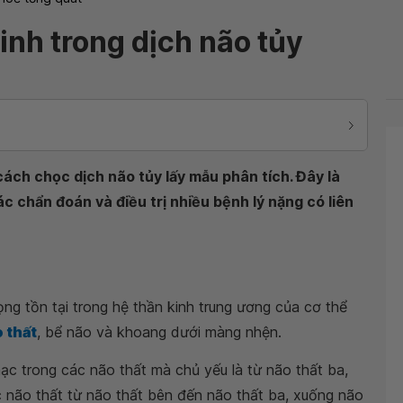
inh trong dịch não tủy
ách chọc dịch não tủy lấy mẫu phân tích. Đây là
c chẩn đoán và điều trị nhiều bệnh lý nặng có liên
ng tồn tại trong hệ thần kinh trung ương của cơ thể
 thất
, bể não và khoang dưới màng nhện.
ạc trong các não thất mà chủ yếu là từ não thất ba,
 não thất từ não thất bên đến não thất ba, xuống não