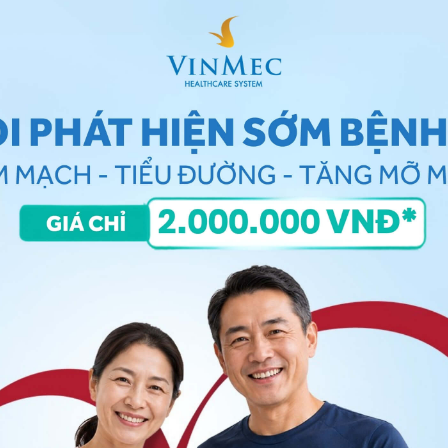
g trong suốt, không màu. Áp lực dịch não tủy bình
 phần hóa sinh trong dịch não tủy bao gồm: Protein
ml), chloride (720-750 mg/ 100 ml).
ão tủy là một xét nghiệm cơ bản trên lâm sàng,
ích khác nhau như:
ẩn đoán và xác định nguyên nhân viêm màng não,
ện
iểu hiện ở hệ thần kinh như
Guillain-Barre
,
ốc vào khoang dưới nhện, gồm các loại phổ biến
ều trị ung thư,...