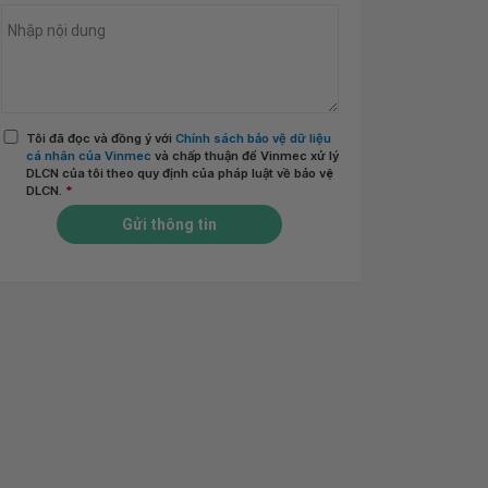
Tôi đã đọc và đồng ý với
Chính sách bảo vệ dữ liệu
cá nhân của Vinmec
và chấp thuận để Vinmec xử lý
DLCN của tôi theo quy định của pháp luật về bảo vệ
DLCN.
*
Gửi thông tin