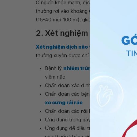
Ở người khỏe mạnh, dịch não tủy bình thườn
thường rơi vào khoảng 60-150 mmH2O. Thành
(15-40 mg/ 100 ml), glucose (50-85 mg/ 100 
2. Xét nghiệm dịch não tủy
Xét nghiệm dịch não tủy
hay xét nghiệm n
thường xuyên được chỉ định với nhiều mục đ
Bệnh lý
nhiễm trùng hệ thần kinh
: Ch
viêm não
Chẩn đoán xác định xuất huyết dưới nh
Chẩn đoán các bệnh viêm hệ thống có b
xơ cứng rải rác
Chẩn đoán các
rối loạn chuyển hóa
Ứng dụng trong gây tê cục bộ
Ứng dụng để điều trị bằng cách bơm thu
như thuốc kháng sinh, độc tế bào trong đi