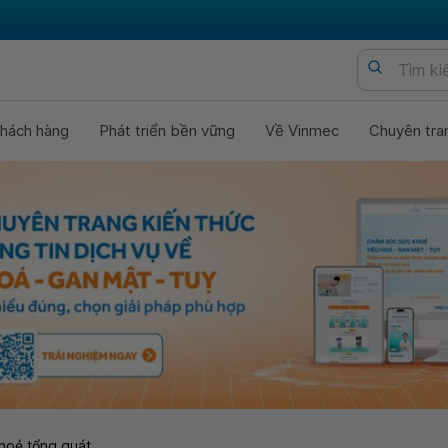
hách hàng
Phát triển bền vững
Về Vinmec
Chuyên tra
hoẻ tổng quát