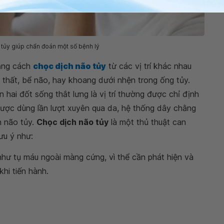
tủy giúp chẩn đoán một số bệnh lý
ằng cách
chọc dịch não tủy
từ các vị trí khác nhau
 thất, bể não, hay khoang dưới nhện trong ống tủy.
 hai đốt sống thắt lưng là vị trí thường được chỉ định
ược dùng lần lượt xuyên qua da, hệ thống dây chằng
h não tủy.
Chọc dịch não tủy
là một thủ thuật can
ưu ý như:
như tụ máu ngoài màng cứng, vì thể cần phát hiện và
hi tiến hành.