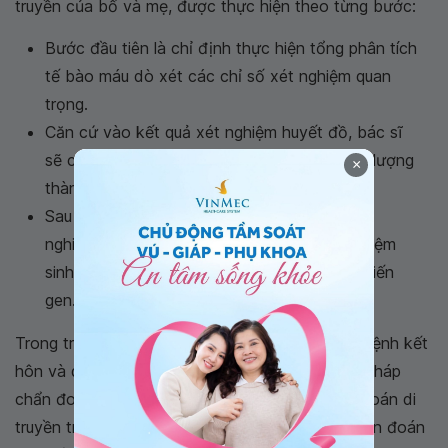
truyền của bố và mẹ, được thực hiện theo từng bước:
Bước đầu tiên là chỉ định thực hiện tổng phân tích
tế bào máu dò xét các chỉ số xét nghiệm quan
trọng.
Căn cứ vào kết quả xét nghiệm huyết đồ, bác sĩ
sẽ chỉ định bước xét nghiệm thứ hai là định lượng
×
thành phần hemoglobin trong máu.
Sau đó, bác sĩ có thể cân nhắc làm các xét
nghiệm khác để xác định, ví dụ như xét nghiệm
sinh học phân tử để xác định nguy cơ đột biến
gen.
Trong trường hợp cả hai người cùng mang gen bệnh kết
hôn và quyết định sinh con thì với các phương pháp
chẩn đoán trước sinh (như phương pháp chẩn đoán di
truyền trước khi chuyển phôi hoặc tiến hành chẩn đoán