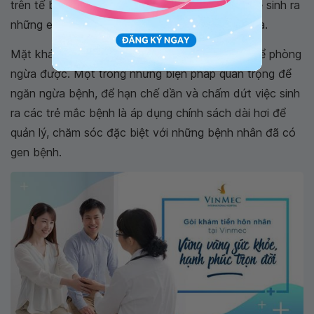
trên tế bào ối) cho thấy vẫn có khả năng bố mẹ sinh ra
những em bé không mang gen bệnh Thalassemia.
Mặt khác, Thalassemia là bệnh hoàn toàn có thể phòng
ngừa được. Một trong những biện pháp quan trọng để
ngăn ngừa bệnh, để hạn chế dần và chấm dứt việc sinh
ra các trẻ mắc bệnh là áp dụng chính sách dài hơi để
quản lý, chăm sóc đặc biệt với những bệnh nhân đã có
gen bệnh.