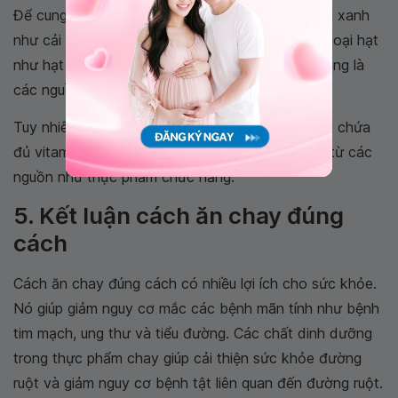
Để cung cấp đủ canxi và sắt, nên ăn các loại rau xanh
như cải rổ, rau bina, cải xoăn và cải bó xôi. Các loại hạt
như hạt óc chó, hạt chia, hạt lanh và hạt điều cũng là
các nguồn canxi và sắt tốt.
Tuy nhiên, các nguồn thực phẩm thực vật không chứa
đủ vitamin B12. Vì vậy, cần bổ sung vitamin B12 từ các
nguồn như thực phẩm chức năng.
5. Kết luận cách ăn chay đúng
cách
Cách ăn chay đúng cách có nhiều lợi ích cho sức khỏe.
Nó giúp giảm nguy cơ mắc các bệnh mãn tính như bệnh
tim mạch, ung thư và tiểu đường. Các chất dinh dưỡng
trong thực phẩm chay giúp cải thiện sức khỏe đường
ruột và giảm nguy cơ bệnh tật liên quan đến đường ruột.