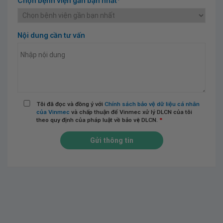
Chọn bệnh viện gần bạn nhất*
Nội dung cần tư vấn
Tôi đã đọc và đồng ý với
Chính sách bảo vệ dữ liệu cá nhân
của Vinmec
và chấp thuận để Vinmec xử lý DLCN của tôi
theo quy định của pháp luật về bảo vệ DLCN.
*
Gửi thông tin