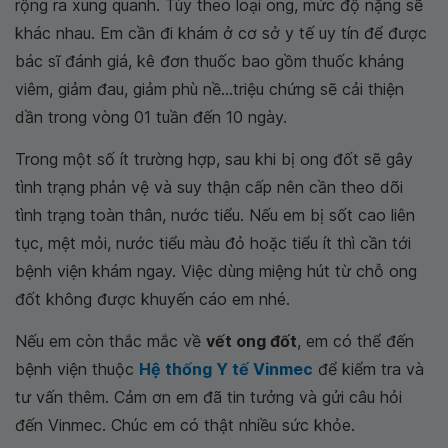
rộng ra xung quanh. Tùy theo loại ong, mức độ nặng sẽ
khác nhau. Em cần đi khám ở cơ sở y tế uy tín để được
bác sĩ đánh giá, kê đơn thuốc bao gồm thuốc kháng
viêm, giảm đau, giảm phù nề...triệu chứng sẽ cải thiện
dần trong vòng 01 tuần đến 10 ngày.
Trong một số ít trường hợp, sau khi bị ong đốt sẽ gây
tình trạng phản vệ và suy thận cấp nên cần theo dõi
tình trạng toàn thân, nước tiểu. Nếu em bị sốt cao liên
tục, mệt mỏi, nước tiểu màu đỏ hoặc tiểu ít thì cần tới
bệnh viện khám ngay. Việc dùng miệng hút từ chỗ ong
đốt không được khuyến cáo em nhé.
Nếu em còn thắc mắc về
vết ong đốt
, em có thể đến
bệnh viện thuộc
Hệ thống Y tế Vinmec
để kiểm tra và
tư vấn thêm. Cảm ơn em đã tin tưởng và gửi câu hỏi
đến Vinmec. Chúc em có thật nhiều sức khỏe.