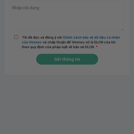
Tôi đã đọc và đồng ý với
Chính sách bảo vệ dữ liệu cá nhân
của Vinmec
và chấp thuận để Vinmec xử lý DLCN của tôi
theo quy định của pháp luật về bảo vệ DLCN.
*
Gửi thông tin