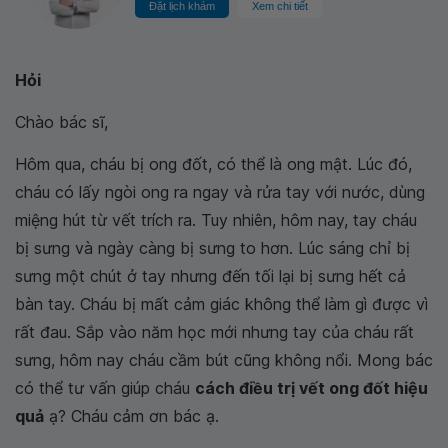
Đặt lịch khám
Xem chi tiết
Hỏi
Chào bác sĩ,
Hôm qua, cháu bị ong đốt, có thể là ong mật. Lúc đó,
cháu có lấy ngòi ong ra ngay và rửa tay với nước, dùng
miệng hút từ vết trích ra. Tuy nhiên, hôm nay, tay cháu
bị sưng và ngày càng bị sưng to hơn. Lúc sáng chỉ bị
sưng một chút ở tay nhưng đến tối lại bị sưng hết cả
bàn tay. Cháu bị mất cảm giác không thể làm gì được vì
rất đau. Sắp vào năm học mới nhưng tay của cháu rất
sưng, hôm nay cháu cầm bút cũng không nổi. Mong bác
có thể tư vấn giúp cháu
cách điều trị vết ong đốt hiệu
quả
ạ? Cháu cảm ơn bác ạ.