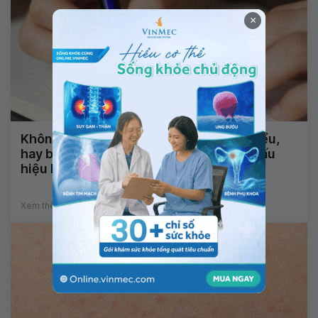
×
Không nói được, nhìn mặt chữ không hiểu,
hay bị động kinh và tê đầu ngón tay là dấu
hiệu bệnh gì?
Xem thêm