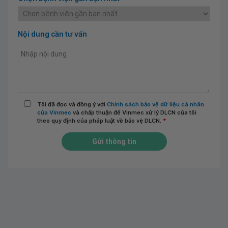
Nội dung cần tư vấn
Tôi đã đọc và đồng ý với
Chính sách bảo vệ dữ liệu cá nhân
của Vinmec
và chấp thuận để Vinmec xử lý DLCN của tôi
theo quy định của pháp luật về bảo vệ DLCN.
*
Gửi thông tin