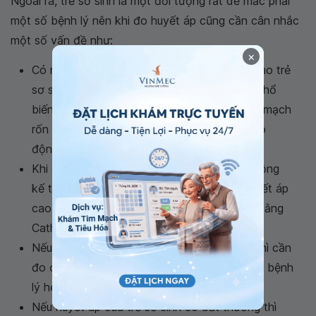
Ngoài ra, trẻ sơ sinh là một đối tượng rất dễ mắc phải
một số bệnh lý nên khi đo huyết áp cũng cần cân nhắc
một số vấn đề như:
×
Có rất nhiều phương pháp để đo huyết áp cho trẻ
sơ sinh nhưng phương pháp được sử dụng phổ
biến nhất là đo huyết áp qua Catheter động mạch
rốn và đo huyết áp cho trẻ sơ sinh bằng dao
động kế.
Khi đo huyết áp cho trẻ sơ sinh bằng dao động
kế thì những trẻ bị thấp cân sẽ có trị số huyết áp
cao hơn thực tế và có sự khác biệt khi đo bằng
Catheter động mạch rốn,
Nếu là lần đầu đo huyết áp cho trẻ sơ sinh thì cần
đo ở cả 2 tay và 2 chân để có thể phát hiện bệnh
lý hẹp động mạch chủ.
Nếu huyết áp của trẻ sơ sinh có bất thường thì