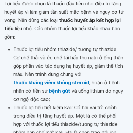
Lợi tiểu được chọn là thuốc đầu tiên cho điều trị tăng
huyết áp vì làm giảm tần suất mắc bệnh và nguy cơ tử
vong. Nên dùng các loại
thuốc huyết áp kết hợp lợi
tiểu
liều nhỏ. Các nhóm thuốc lợi tiểu khác nhau bao
gồm:
Thuốc lợi tiểu nhóm thiazide/ tương tự thiazide:
Cơ chế thải và ức chế tái hấp thu natri ở ống thận
góp phần vào tác dụng hạ huyết áp, giảm thể tích
máu. Nên tránh dùng chung với
thuốc kháng viêm không steroid
, hoặc ở bệnh
nhân có tiền sử
bệnh gút
và uống lithium do nguy
cơ ngộ độc cao;
Thuốc lợi tiểu tiết kiệm kali: Có hai vai trò chính
trong điều trị tăng huyết áp. Một là có thể phối
hợp với thuốc lợi tiểu thiazide/tương tự thiazide
nhằm hạn chế mất kali. Hai là chẹn trao đổi ion