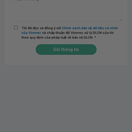
Tôi đã đọc và đồng ý với
Chính sách bảo vệ dữ liệu cá nhân
của Vinmec
và chấp thuận để Vinmec xử lý DLCN của tôi
theo quy định của pháp luật về bảo vệ DLCN.
*
Gửi thông tin