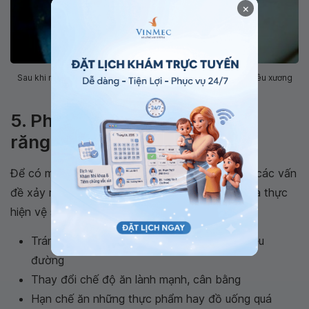
×
Sau khi nhổ răng cấm có thể gây ra một số biến chứng như tiêu xương
hàm, xô lệch răng, tụt nướu
5. Phòng ngừa các vấn đề về
răng
Để có một hàm răng chắc khỏe và phòng ngừa các vấn
đề xảy ra tại răng cấm cần điều chỉnh lối sống và thực
hiện vệ sinh răng miệng thật tốt:
Tránh ăn uống những loại thực phẩm có nhiều
đường
Thay đổi chế độ ăn lành mạnh, cân bằng
Hạn chế ăn những thực phẩm hay đồ uống quá