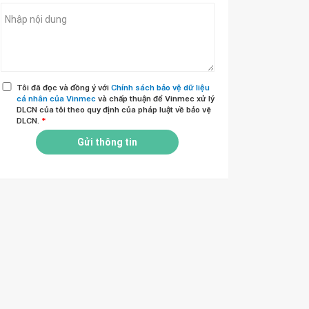
Tôi đã đọc và đồng ý với
Chính sách bảo vệ dữ liệu
cá nhân của Vinmec
và chấp thuận để Vinmec xử lý
DLCN của tôi theo quy định của pháp luật về bảo vệ
DLCN.
*
Gửi thông tin