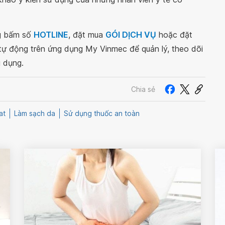
ng bấm số
HOTLINE
, đặt mua
GÓI DỊCH VỤ
hoặc đặt
 tự động trên ứng dụng My Vinmec để quản lý, theo dõi
g dụng.
Chia sẻ
at
Làm sạch da
Sử dụng thuốc an toàn