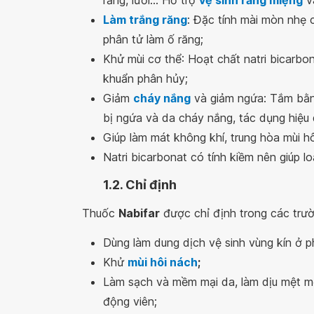
răng, lưỡi... Hỗ trợ
vệ sinh răng miệng
và
Làm trắng răng
: Đặc tính mài mòn nhẹ c
phân tử làm ố răng;
Khử mùi cơ thể: Hoạt chất natri bicarbon
khuẩn phân hủy;
Giảm
cháy nắng
và giảm ngứa: Tắm bằn
bị ngứa và da cháy nắng, tác dụng hiệu 
Giúp làm mát không khí, trung hòa mùi hôi
Natri bicarbonat có tính kiềm nên giúp l
1.2. Chỉ định
Thuốc
Nabifar
được chỉ định trong các trư
Dùng làm dung dịch vệ sinh vùng kín ở p
Khử
mùi hôi nách
;
Làm sạch và mềm mại da, làm dịu mệt m
động viên;