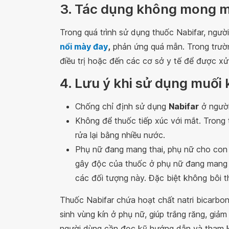
3. Tác dụng không mong m
Trong quá trình sử dụng thuốc Nabifar, ngườ
nổi mày đay
,
phản ứng quá mẫn. Trong trườ
điều trị hoặc đến các cơ sở y tế để được xử 
4. Lưu ý khi sử dụng muối 
Chống chỉ định sử dụng
Nabifar
ở người
Không để thuốc tiếp xúc với mắt. Trong
rửa lại bằng nhiều nước.
Phụ nữ đang mang thai, phụ nữ cho con
gây độc của thuốc ở phụ nữ đang mang t
các đối tượng này. Đặc biệt không bôi 
Thuốc Nabifar chứa hoạt chất natri bicarbo
sinh vùng kín ở phụ nữ, giúp trắng răng, giả
người dùng cần đọc kỹ hướng dẫn và tham k