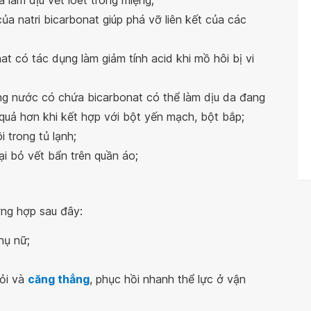
 làm dịu vết loét trong miệng;
ủa natri bicarbonat giúp phá vỡ liên kết của các
at có tác dụng làm giảm tính acid khi mồ hôi bị vi
g nước có chứa bicarbonat có thể làm dịu da đang
quả hơn khi kết hợp với bột yến mạch, bột bắp;
 trong tủ lạnh;
oại bỏ vết bẩn trên quần áo;
ờng hợp sau đây:
hụ nữ;
ỏi và
căng thẳng
, phục hồi nhanh thể lực ở vận