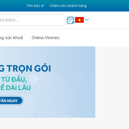
Tìm bác sĩ
Chăm sóc khách hàng
ng sức khoẻ
Online.Vinmec