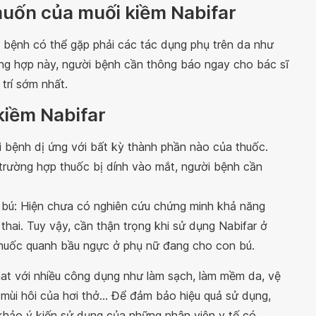
uốn của muối kiềm Nabifar
i bệnh có thể gặp phải các tác dụng phụ trên da như
ng hợp này, người bệnh cần thông báo ngay cho bác sĩ
trí sớm nhất.
kiềm Nabifar
 bệnh dị ứng với bất kỳ thành phần nào của thuốc.
 trường hợp thuốc bị dính vào mắt, người bệnh cần
 bú: Hiện chưa có nghiên cứu chứng minh khả năng
hai. Tuy vậy, cần thận trọng khi sử dụng Nabifar ở
thuốc quanh bầu ngực ở phụ nữ đang cho con bú.
nat với nhiều công dụng như làm sạch, làm mềm da, vệ
m mùi hôi của hơi thở... Để đảm bảo hiệu quả sử dụng,
hảo ý kiến sử dụng của những nhân viên y tế có