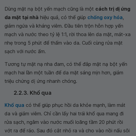
Dùng mặt nạ bột yến mạch cũng là một
cách trị dị ứng
da mặt tại nhà
hiệu quả, có thể giúp
chống oxy hóa
,
giảm ngứa và kháng viêm. Đầu tiên trộn hỗn hợp yến
mạch và nước theo tỷ lệ 1:1, rời thoa lên da mặt, mát-xa
nhẹ trong 5 phút để thấm vào da. Cuối cùng rửa mặt
sạch với nước ấm.
Tương tự mặt nạ nha đam, có thể đắp mặt nạ bột yến
mạch hai lần một tuần để da mặt sáng mịn hơn, giảm
triệu chứng dị ứng nhanh chóng.
2.2.3. Khổ qua
Khổ qua
có thể giúp phục hồi da khỏe mạnh, làm mát
da và giảm viêm. Chỉ cần lấy hai trái khổ qua mang đi
rửa sạch, ngâm vào nước muối loãng tầm 20 phút rồi
vớt ra để ráo. Sau đó cắt nhỏ ra và cho vào nồi nấu sôi