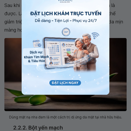
Sau khi đắp xong lấy nước ấm rửa mặt thật sạch là
được. Lặp lại biện pháp này hai lần một tuần có thể
giảm triệu chứng dị ứng cực kỳ hiệu quả, dưỡng da mịn
màng hơn.
Dùng mặt nạ nha đam là một cách trị dị ứng da mặt tại nhà hữu hiệu.
2.2.2. Bột yến mạch