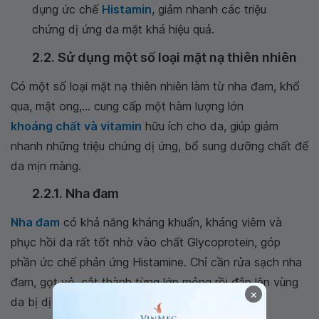
dụng ức chế
Histamin
, giảm nhanh các triệu
chứng dị ứng da mặt khá hiệu quả.
2.2. Sử dụng một số loại mặt nạ thiên nhiên
Có một số loại mặt nạ thiên nhiên làm từ nha đam, khổ
qua, mật ong,… cung cấp một hàm lượng lớn
khoáng chất và vitamin
hữu ích cho da, giúp giảm
nhanh những triệu chứng dị ứng, bổ sung dưỡng chất để
da mịn màng.
2.2.1. Nha đam
Nha đam
có khả năng kháng khuẩn, kháng viêm và
phục hồi da rất tốt nhờ vào chất Glycoprotein, góp
phần ức chế phản ứng Histamine. Chỉ cần rửa sạch nha
đam, gọt vỏ, cắt thành từng lớp mỏng rồi đắp lên vùng
×
da bị dị ứng, sau đó nằm thư giãn tầm 15 phút.