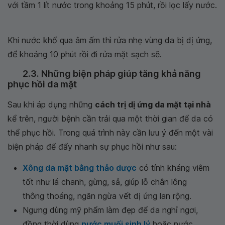
với tầm 1 lít nước trong khoảng 15 phút, rồi lọc lấy nước.
Khi nước khổ qua âm ấm thì rửa nhẹ vùng da bị dị ứng,
để khoảng 10 phút rồi đi rửa mặt sạch sẽ.
2.3. Những biện pháp giúp tăng khả năng
phục hồi da mặt
Sau khi áp dụng những
cách trị dị ứng da mặt tại nhà
kể trên, người bệnh cần trải qua một thời gian để da có
thể phục hồi. Trong quá trình này cần lưu ý đến một vài
biện pháp để đẩy nhanh sự phục hồi như sau:
Xông da mặt bằng thảo dược
có tính kháng viêm
tốt như lá chanh, gừng, sả, giúp lỗ chân lông
thông thoáng, ngăn ngừa vết dị ứng lan rộng.
Ngưng dùng mỹ phẩm làm đẹp để da nghỉ ngơi,
đồng thời dùng
nước muối sinh lý
hoặc nước