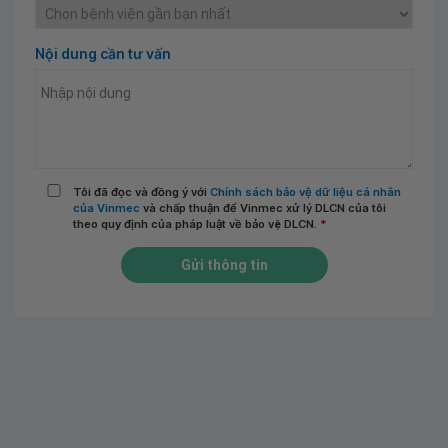
Nội dung cần tư vấn
Tôi đã đọc và đồng ý với
Chính sách bảo vệ dữ liệu cá nhân
của Vinmec
và chấp thuận để Vinmec xử lý DLCN của tôi
theo quy định của pháp luật về bảo vệ DLCN.
*
Gửi thông tin