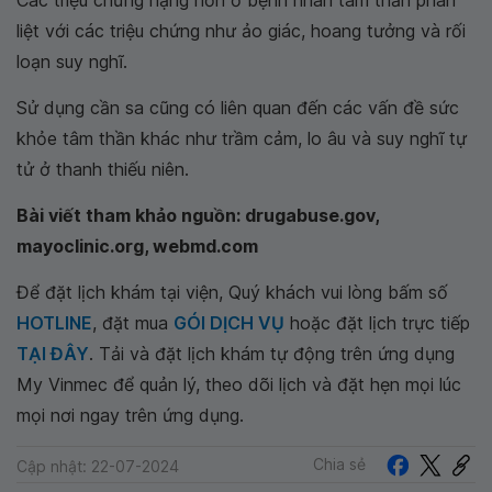
Các triệu chứng nặng hơn ở bệnh nhân tâm thần phân
liệt với các triệu chứng như ảo giác, hoang tưởng và rối
loạn suy nghĩ.
Sử dụng cần sa cũng có liên quan đến các vấn đề sức
khỏe tâm thần khác như trầm cảm, lo âu và suy nghĩ tự
tử ở thanh thiếu niên.
Bài viết tham khảo nguồn: drugabuse.gov,
mayoclinic.org, webmd.com
Để đặt lịch khám tại viện, Quý khách vui lòng bấm số
HOTLINE
, đặt mua
GÓI DỊCH VỤ
hoặc đặt lịch trực tiếp
TẠI ĐÂY
. Tải và đặt lịch khám tự động trên ứng dụng
My Vinmec để quản lý, theo dõi lịch và đặt hẹn mọi lúc
mọi nơi ngay trên ứng dụng.
Chia sẻ
Cập nhật: 22-07-2024