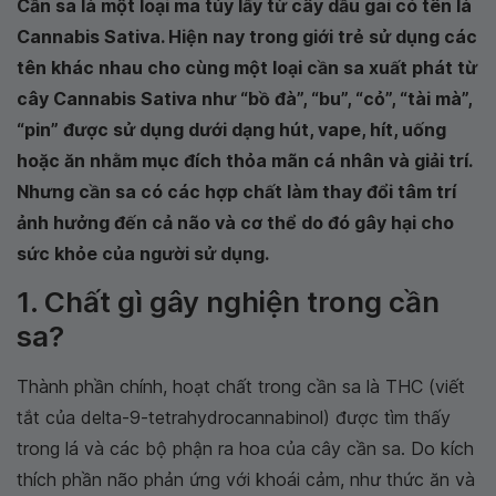
Cần sa là một loại ma túy lấy từ cây dầu gai có tên là
Cannabis Sativa. Hiện nay trong giới trẻ sử dụng các
tên khác nhau cho cùng một loại cần sa xuất phát từ
cây Cannabis Sativa như “bồ đà”, “bu”, “cỏ”, “tài mà”,
“pin” được sử dụng dưới dạng hút, vape, hít, uống
hoặc ăn nhằm mục đích thỏa mãn cá nhân và giải trí.
Nhưng cần sa có các hợp chất làm thay đổi tâm trí
ảnh hưởng đến cả não và cơ thể do đó gây hại cho
sức khỏe của người sử dụng.
1. Chất gì gây nghiện trong cần
sa?
Thành phần chính, hoạt chất trong cần sa là THC (viết
tắt của delta-9-tetrahydrocannabinol) được tìm thấy
trong lá và các bộ phận ra hoa của cây cần sa. Do kích
thích phần não phản ứng với khoái cảm, như thức ăn và