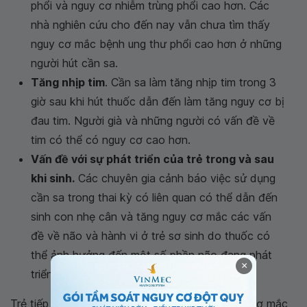
phổi và nguy cơ nhiễm trùng phổi cao hơn. Các
nhà nghiên cứu cho đến nay vẫn chưa tìm thấy
nguy cơ mắc bệnh ung thư phổi cao hơn ở những
người hút cần sa.
Tăng nhịp tim
. Cần sa làm tăng nhịp tim trong 3
giờ sau khi hút thuốc dẫn đến làm tăng nguy cơ bị
đau tim. Người già và những người có vấn đề về
tim có thể có nguy cơ cao hơn.
Vấn đề với sự phát triển của trẻ trong và sau
khi sinh.
Các chuyên gia cảnh báo việc sử dụng
cần sa trong thai kỳ có liên quan có thể dẫn đến
sinh con nhẹ cân và tăng nguy cơ mắc các vấn
đề về não và hành vi ở trẻ sơ sinh do thuốc có
thể ảnh hưởng đến một số phần não đang phát
×
triển của thai nhi.
Trẻ tiếp xúc với cần sa trong bụng mẹ có nguy cơ mắc