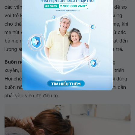
các vấn đề về sự chú ý, trí nhớ và giải quyết vấn đề so
với trẻ không bị phơi nhiễm. Một số nghiên cứu cũng
cho thấy rằng lượng THC được bài tiết vào sữa mẹ, khi
mẹ hút cần sa mỗi ngày và trẻ được bú sữa mẹ từ các
bà mẹ này thì THC được truyền cho trẻ có thể đạt đến
lượng ảnh hưởng đến não bộ đang phát triển của trẻ.
Buồn nôn và nôn dữ dội.
Sử dụng cần sa thường
xuyên, lâu dài có thể dẫn đến một số người phát triển
Hội chứng Hyperemesis Cannabinoid, khiến người dùng
buồn nôn, nôn và mất nước thường xuyên, đôi khi cần
phải vào viện để điều trị.