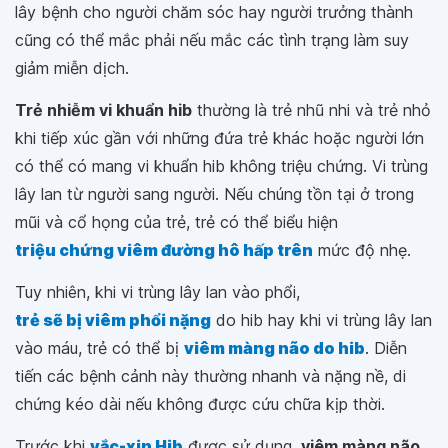
lây bệnh cho người chăm sóc hay người trưởng thành
cũng có thể mắc phải nếu mắc các tình trạng làm suy
giảm miễn dịch.
Trẻ nhiễm vi khuẩn hib
thường là trẻ nhũ nhi và trẻ nhỏ
khi tiếp xúc gần với những đứa trẻ khác hoặc người lớn
có thể có mang vi khuẩn hib không triệu chứng. Vi trùng
lây lan từ người sang người. Nếu chúng tồn tại ở trong
mũi và cổ họng của trẻ, trẻ có thể biểu hiện
triệu chứng viêm đường hô hấp trên
mức độ nhẹ.
Tuy nhiên, khi vi trùng lây lan vào phổi,
trẻ sẽ bị viêm phổi nặng
do hib hay khi vi trùng lây lan
vào máu, trẻ có thể bị
viêm màng não do hib
. Diễn
tiến các bệnh cảnh này thường nhanh và nặng nề, di
chứng kéo dài nếu không được cứu chữa kịp thời.
Trước khi
vắc-xin Hib
được sử dụng,
viêm màng não