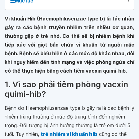
☰
Mục lục
Vi khuẩn Hib (Haemophilusenzae type b) là tác nhân
gây ra các bệnh truyền nhiễm trên nhiều cơ quan,
thường gặp ở trẻ nhỏ. Cơ thể sẽ bị nhiễm bệnh khi
tiếp xúc với giọt bắn chứa vi khuẩn từ người mắc
bệnh. Bệnh sẽ biểu hiện ở các mức độ khác nhau, đôi
khi nguy hiểm đến tính mạng và việc phòng ngừa chỉ
có thể thực hiện bằng cách tiêm vacxin quimi-hib.
1. Vì sao phải tiêm phòng vacxin
quimi-hib?
Bệnh do Haemophilusenzae type b gây ra là các bệnh lý
nhiễm trùng thường ở mức độ trung bình đến nghiêm
trọng. Đối tượng bị ảnh hưởng thường là trẻ em dưới 5
tuổi. Tuy nhiên,
trẻ nhiễm vi khuẩn hib
cũng có thể