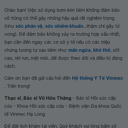
Chào bạn! Việc sử dụng bơm kim tiêm không đảm bảo
vô trùng có thể gây những hậu quả rất nghiêm trọng
(như
sốc phản vệ
,
sốc nhiễm khuẩn
...thậm chí gây tử
vong). Để đảm bảo không xảy ra trường hợp xấu nhất,
bạn cần đến ngay các cơ sở y tế nếu có các triệu
chứng tương tự sau tiêm như:
mẩn ngứa
,
khó thở
, sốt
cao, rét run, mệt mỏi...để được theo dõi và điều trị đúng
cách.
Cám ơn bạn đã gửi câu hỏi đến
Hệ thống Y Tế Vinmec
. Trân trọng!
Thạc sĩ, Bác sĩ Vũ Hữu Thắng
- Bác sĩ Hồi sức cấp
cứu - Khoa Hồi sức cấp cứu - Bệnh viện Đa khoa Quốc
tế Vinmec Hạ Long
Để đặt lịch khám tại viện, Quý khách vui lòng bấm số