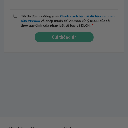
Tôi đã đọc và đồng ý với
Chính sách bảo vệ dữ liệu cá nhân
của Vinmec
và chấp thuận để Vinmec xử lý DLCN của tôi
theo quy định của pháp luật về bảo vệ DLCN.
*
Gửi thông tin