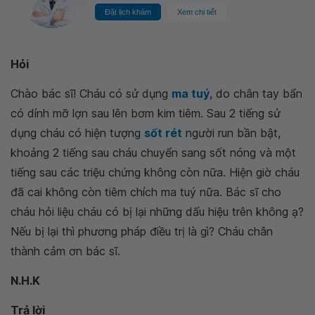
Đặt lịch khám
Xem chi tiết
Hỏi
Chào bác sĩ! Cháu có sử dụng
ma tuý
, do chân tay bẩn
có dính mỡ lợn sau lên bơm kim tiêm. Sau 2 tiếng sử
dụng cháu có hiện tượng
sốt rét
người run bần bật,
khoảng 2 tiếng sau cháu chuyển sang sốt nóng và một
tiếng sau các triệu chứng không còn nữa. Hiện giờ cháu
đã cai không còn tiêm chích ma tuý nữa. Bác sĩ cho
cháu hỏi liệu cháu có bị lại những dấu hiệu trên không ạ?
Nếu bị lại thì phương pháp điều trị là gì? Cháu chân
thành cảm ơn bác sĩ.
N.H.K
Trả lời