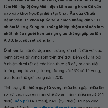
tâm Hô hấp Dị ứng Miễn dịch Lâm sàng kiêm Cố vấn
cao cấp khối Nội, Đại diện tại Châu Âu của Chuỗi
Bệnh viện Đa khoa Quốc tế Vinmec khẳng định :''Ô
nhiễm là kẻ giết người khủng khiếp, thậm chí còn làm
chết nhiều người hơn tai nạn giao thông; gấp ba lần
AIDS, lao, sốt rét cộng lại''.
Ô nhiễm
là mối đe dọa môi trường lớn nhất đối với các
bệnh tật và tử vong sớm trên thế giới. Bệnh gây ra bởi
ô nhiễm dưới tất cả các hình thức đã gây ra chín triệu
trường hợp tử vong, tương đương với 16% số tử vong,
trên toàn thế giới trong năm 2015.
Tình trạng
ô nhiễm gây tử vong
nhiều hơn gấp nhiều lần
so với các nguyên nhân chế độ ăn mặn (nhiều natri) (4,1
triệu),
béo phì
(4,0 triệu), rượu (2,3 triệu), tai nạn giao
thông (1,4 triệu),
suy dinh dưỡng trẻ em
và người mẹ