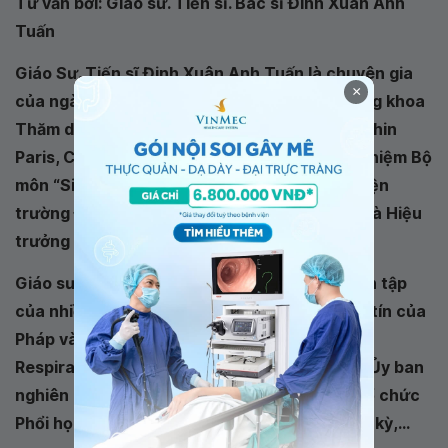
Tư vấn bởi: Giáo sư. Tiến sĩ. Bác sĩ Đinh Xuân Anh
Tuấn
Giáo Sư. Tiến sĩ Đinh Xuân Anh Tuấn là chuyên gia
×
của ngành Hô hấp Pháp và Châu Âu; là Trưởng khoa
Thăm dò chức năng Hô hấp tại Bệnh viện Cochin
Paris, Chủ nhiệm Y khoa năm thứ nhất, Chủ nhiệm Bộ
môn “Sinh lý - Dược lý - Độc chất học” của Viện
trường Đại học Y Paris Descartes, đồng thời là Hiệu
trưởng Viện Trường Đại học Y khoa Corse.
Giáo sư là còn là nhà phê bình, phụ trách Biên tập
của nhiều tờ báo Khoa học chuyên ngành uy tín của
Pháp và Thế giới (Tạp chí ERJ – European
Respiratory Journal, Tổng chủ biên), ủy viên Ủy ban
nghiên cứu khoa học quốc gia Pháp CNRS, Tổ chức
Phổi học Vương quốc Anh, Hội Tim mạch Hoa kỳ,...