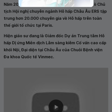
Năm 2018, Giáo sư Anh Tuấn đảm nhiệm vai trò Chủ
tịch Hội nghị chuyên ngành Hô hấp Châu Âu ERS tập
trung hơn 20.000 chuyên gia về Hô hấp trên toàn
thế giới tổ chức tại Paris.
Hiện giáo sư đang là Giám đốc Dự án Trung tâm Hô
hấp Dị ứng Miễn dịch Lâm sàng kiêm Cố vấn cao cấp
khối Nội, Đại diện tại Châu Âu của Chuỗi Bệnh viện
Đa khoa Quốc tế Vinmec.