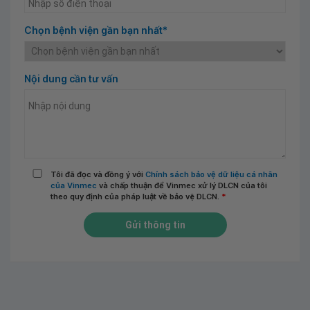
Chọn bệnh viện gần bạn nhất*
Nội dung cần tư vấn
Tôi đã đọc và đồng ý với
Chính sách bảo vệ dữ liệu cá nhân
của Vinmec
và chấp thuận để Vinmec xử lý DLCN của tôi
theo quy định của pháp luật về bảo vệ DLCN.
*
Gửi thông tin