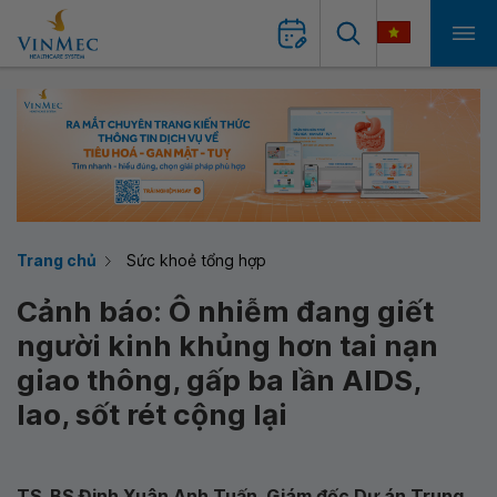
Trang chủ
Sức khoẻ tổng hợp
Cảnh báo: Ô nhiễm đang giết
người kinh khủng hơn tai nạn
giao thông, gấp ba lần AIDS,
lao, sốt rét cộng lại
TS. BS Đinh Xuân Anh Tuấn, Giám đốc Dự án Trung