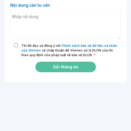
Nội dung cần tư vấn
Tôi đã đọc và đồng ý với
Chính sách bảo vệ dữ liệu cá nhân
của Vinmec
và chấp thuận để Vinmec xử lý DLCN của tôi
theo quy định của pháp luật về bảo vệ DLCN.
*
Gửi thông tin