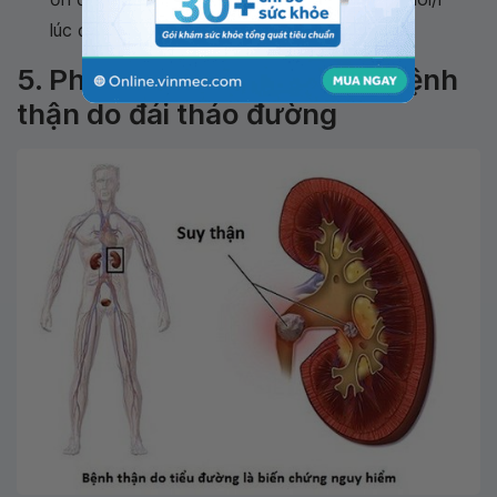
lúc đói và < 10mmol/l sau ăn 2h.
5. Phòng ngừa biến chứng bệnh
thận do đái tháo đường