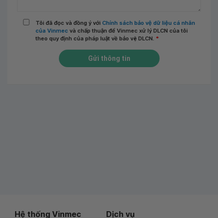
Tôi đã đọc và đồng ý với
Chính sách bảo vệ dữ liệu cá nhân
của Vinmec
và chấp thuận để Vinmec xử lý DLCN của tôi
theo quy định của pháp luật về bảo vệ DLCN.
*
Gửi thông tin
Hệ thống Vinmec
Dịch vụ