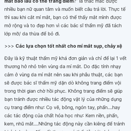
mắt bao lâu có thể trang điểm
?” là thắc mắc được
nhiều bạn nữ quan tâm và muốn biết câu trả lời. Thực tế
thì sau khi cắt mí mắt, bạn có thể thấy mắt mình được
mở rộng và to đẹp hơn vì các bác sĩ thẩm mỹ đã tách
lớp mỡ/ da thừa để bỏ đi.
>>>
Các lựa chọn tốt nhất cho mí mắt sụp, chảy xệ
Đây là kỹ thuật thẩm mỹ khá đơn giản và chỉ để lại 1 vết
thương hở nhỏ trên vùng da mí mắt. Do đặc tính nhạy
cảm ở vùng da mí mắt nên sau khi phẫu thuật, các bạn
sẽ được bác sĩ thẩm mỹ dặn dò không trang điểm vội
trong thời gian chờ hồi phục. Không trang điểm sẽ giúp
bạn tránh được nhiều tác động vật lý của những dụng
cụ trang điểm như: Cọ vẽ, bông, ngón tay, phấn....hay
các tác động của chất hóa học như: Kem nền, phấn,
kem, nhũ mắt....Những tác động này cần kiêng để tránh