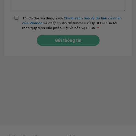
Tôi đã đọc và đồng ý với
Chính sách bảo vệ dữ liệu cá nhân
của Vinmec
và chấp thuận để Vinmec xử lý DLCN của tôi
theo quy định của pháp luật về bảo vệ DLCN.
*
Gửi thông tin