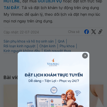
HOTLINE
, đặt mua
GÓI DỊCH VỤ
hoặc đặt lịch trực tiếp
TẠI ĐÂY
. Tải và đặt lịch khám tự động trên ứng dụng
My Vinmec để quản lý, theo dõi lịch và đặt hẹn mọi lúc
mọi nơi ngay trên ứng dụng.
Chia sẻ
Cập nhật: 22-07-2024
Sản phụ khoa và hỗ trợ sinh sản
QnA
Rối loạn kinh nguyệt
Chậm kinh
Phụ khoa
Kinh nguyệt không đều
Kinh nguyệt thưa
×
Bài viết liên quan