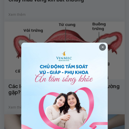
Xem thêm
×
Các loại u nang buồng trứng cơ năng thường
gặp?
Xem thêm