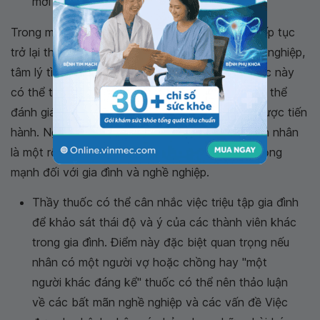
mới cho vấn đề này không.
Trong mỗi lần khám tiếp theo, thầy thuốc nên tiếp tục
trở lại thảo luận về gia đình, về các vấn đề nghề nghiệp,
tâm lý tình dục, và các tác nhân gây nghiện. Việc này
có thể thế chỗ khi các xét nghiệm y sinh học cụ thể
đánh giá các triệu chứng của bệnh nhân đang được tiến
hành. Ngay cả khi những mệt mỏi này có nguyên nhân
là một rối loạn thực thể, nó vẫn có những tác động
mạnh đối với gia đình và nghề nghiệp.
Thầy thuốc có thể cân nhắc việc triệu tập gia đình
để khảo sát thái độ và ý của các thành viên khác
trong gia đình. Điểm này đặc biệt quan trọng nếu
nhân có một người vợ hoặc chồng hay "một
người khác đáng kể" thuốc có thể nên thảo luận
về các bất mãn nghề nghiệp và các vấn đề Việc