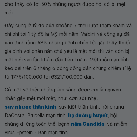
cho thấy có tới 50% những người được hỏi có bị mệt
mỏi.
Đây cũng là lý do của khoảng 7 triệu lượt thăm khám và
chi phí tới 1 tỷ đô la Mỹ mỗi năm. Valdini và công sự đã
xác định rằng 58% những bệnh nhân tới gặp thầy thuốc
gia đình với phàn nàn chủ yếu là mệt mỏi thì vẫn còn bị
mệt mỏi sau lần khám đầu tiên l năm. Mệt mỏi mạn tính
kéo dài trên 6 tháng ở cộng đồng dân chúng chiếm tỉ lệ
từ 1775/100.000 tới 6321/100.000 dân.
Có một số triệu chứng lâm sàng được coi là nguyên
nhân gây mệt mỏi mệt, như: cơn sốt nhẹ,
suy nhược thần kinh
, suy kiệt thần kinh, hội chứng
DaCosta, Brucella mạn tính,
hạ đường huyết
, hội
chứng dị ứng toàn thể, bệnh
nấm Candida
, và nhiễm
virus Epstein - Ban mạn tính.