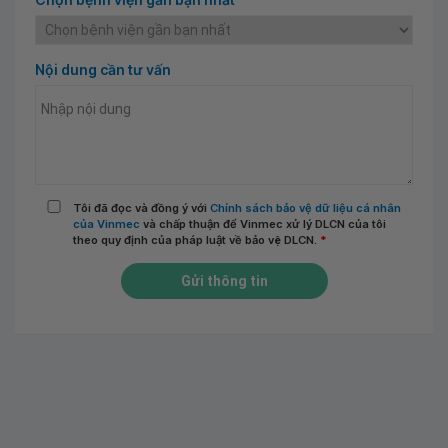
Nội dung cần tư vấn
Tôi đã đọc và đồng ý với
Chính sách bảo vệ dữ liệu cá nhân
của Vinmec
và chấp thuận để Vinmec xử lý DLCN của tôi
theo quy định của pháp luật về bảo vệ DLCN.
*
Gửi thông tin