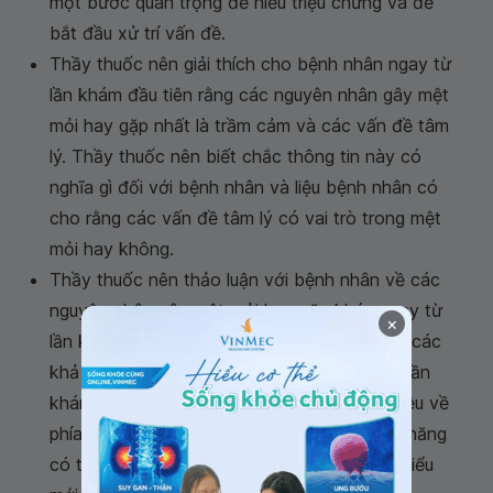
một bước quan trọng để hiểu triệu chứng và để
bắt đầu xử trí vấn đề.
Thầy thuốc nên giải thích cho bệnh nhân ngay từ
lần khám đầu tiên rằng các nguyên nhân gây mệt
mỏi hay gặp nhất là trầm cảm và các vấn đề tâm
lý. Thầy thuốc nên biết chắc thông tin này có
nghĩa gì đối với bệnh nhân và liệu bệnh nhân có
cho rằng các vấn đề tâm lý có vai trò trong mệt
mỏi hay không.
Thầy thuốc nên thảo luận với bệnh nhân về các
nguyên nhân gây mệt mỏi hay gặp khác ngay từ
×
lần khám đầu và đề nghị bệnh nhân nghĩ tới các
khả năng này cho tới lần khám tiếp theo. Ở lần
khám tiếp theo thầy thuốc có thể hỏi xem liệu về
phía bệnh nhân có cơ hội đánh giá các khả năng
có thể gây mệt mỏi hay không và có cách hiểu