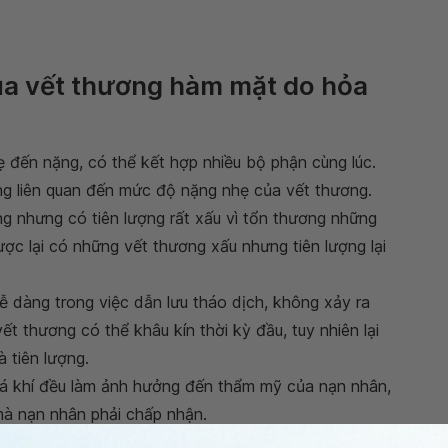
của vết thương hàm mặt do hỏa
 đến nặng, có thể kết hợp nhiều bộ phận cùng lúc.
ng liên quan đến mức độ nặng nhẹ của vết thương.
g nhưng có tiên lượng rất xấu vì tổn thương những
ợc lại có những vết thương xấu nhưng tiên lượng lại
 dàng trong việc dẫn lưu tháo dịch, không xảy ra
ết thương có thể khâu kín thời kỳ đầu, tuy nhiên lại
 tiên lượng.
á khí đều làm ảnh hưởng đến thẩm mỹ của nạn nhân,
mà nạn nhân phải chấp nhận.