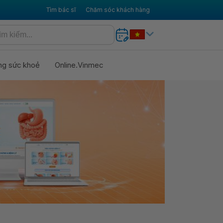
Tìm bác sĩ
Chăm sóc khách hàng
ng sức khoẻ
Online.Vinmec