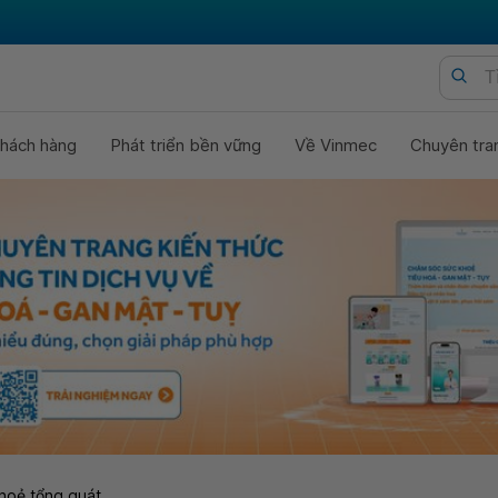
hách hàng
Phát triển bền vững
Về Vinmec
Chuyên tra
hoẻ tổng quát