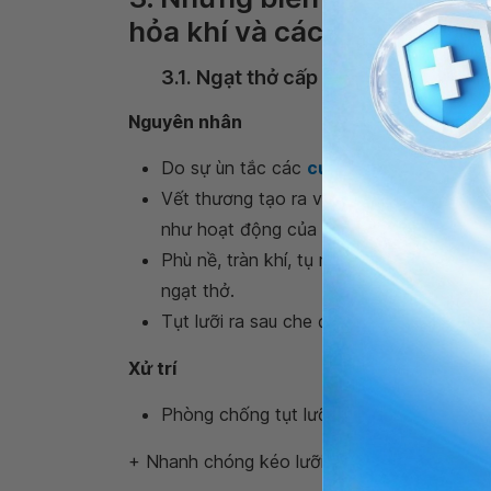
hỏa khí và cách cấp cứu
3.1. Ngạt thở cấp
Nguyên nhân
Do sự ùn tắc các
cục máu đông
, đờm d
Vết thương tạo ra vạt lật sẽ che kín th
như hoạt động của van một chiều khiến
Phù nề, tràn khí, tụ máu dưới da vùng q
ngạt thở.
Tụt lưỡi ra sau che đi thanh môn.
Xử trí
Phòng chống tụt lưỡi:
+ Nhanh chóng kéo lưỡi nạn nhân ra phía trư