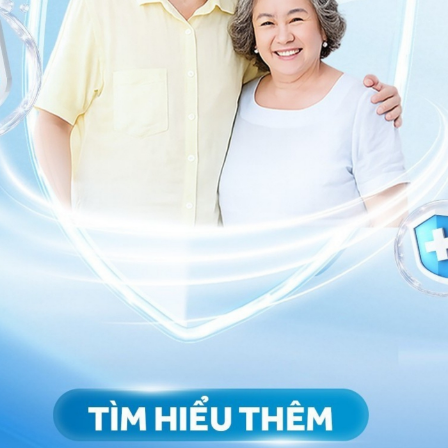
ãi, máu, các dị vật mảnh xương, mảnh răng,...
anh môn khi bệnh nhân hít vào, hiện tượng này giống
 cho nạn nhân bị
ngạt thở cấp
.
uanh cổ đường khí đạo gây chèn ép khiến nạn nhân bị
ớc, hút đờm và dãi ra ngoài.