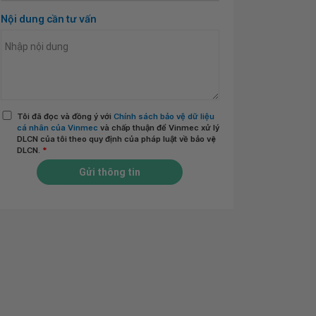
Nội dung cần tư vấn
Tôi đã đọc và đồng ý với
Chính sách bảo vệ dữ liệu
cá nhân của Vinmec
và chấp thuận để Vinmec xử lý
DLCN của tôi theo quy định của pháp luật về bảo vệ
DLCN.
*
Gửi thông tin