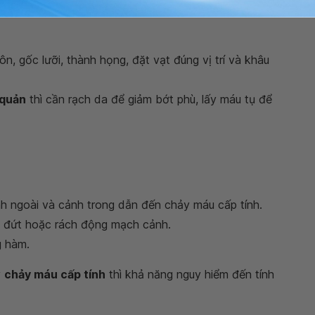
 lớn hai bên, đầu chỉ cố định ngoài cắm, má bằng
, gốc lưỡi, thành họng, đặt vạt đúng vị trí và khâu
 quản
thì cần rạch da để giảm bớt phù, lấy máu tụ để
 ngoài và cảnh trong dẫn đến chảy máu cấp tính.
m đứt hoặc rách động mạch cảnh.
g hàm.
y
chảy máu cấp tính
thì khả năng nguy hiểm đến tính