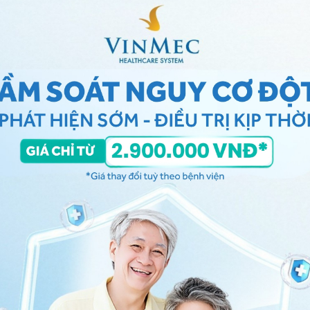
oá khí đều làm ảnh hưởng đến thẩm mỹ của nạn nhân
tính của vết thương hàm mặt do