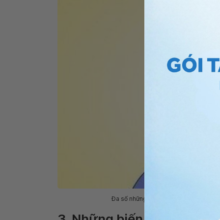
Đa số những vết thương hàm mặt do h
3. Những biến chứng cấp 