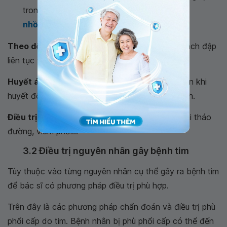
trong trường hợp có kèm sốc tim,
nhồi máu cơ tim cấp
, phù phổi kháng trị...
Theo dõi
:
Điện tâm đồ
, độ bão hòa oxy qua mạch đập
liên tục trên monitor.
Huyết áp
: Theo dõi huyết áp động mạch xâm lấn khi
huyết động không ổn định, dùng thuốc vận mạch.
Điều trị các bệnh phối hợp
:
Tăng huyết áp
, đái tháo
đường, viêm phổi...
3.2 Điều trị nguyên nhân gây bệnh tim
Tùy thuộc vào từng nguyên nhân cụ thể gây ra bệnh tim
để bác sĩ có phương pháp điều trị phù hợp.
Trên đây là các phương pháp chẩn đoán và điều trị phù
phổi cấp do tim. Bệnh nhân bị phù phổi cấp có thể đến