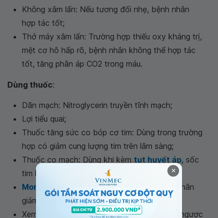
Không xâm lấn: Nếu tương đối nhẹ, bệnh nhân
hợp tác tốt;
Thở máy xâm lấn: Trường hợp thiếu oxy kháng trị,
mệt cơ hô hấp rõ, bệnh nhân không thể hợp tác
tốt, tăng phân áp CO2 trong máu.
Dùng thuốc
:
Dãn mạch: Nitroglycerin truyền tĩnh mạch;
Lợi tiểu quai;
Thuốc tăng sức co bóp cơ tim: Dùng trong trường
hợp có giảm cung lượng tim trên lâm sàng;
Thuốc co mạch: Dùng khi kèm
tụt huyết áp
, sốc
×
tim kèm theo;
Morphin
: Giúp giảm sung huyết phổi, bệnh nhân
giảm lo lắng;
Xem xét đặt bóng bơm động mạch chủ dội ngược