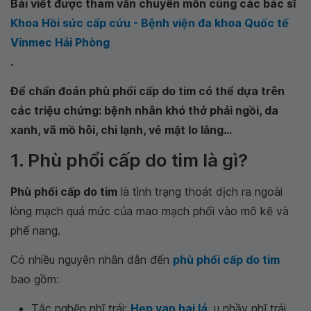
Bài viết được tham vấn chuyên môn cùng các bác sĩ
Khoa Hồi sức cấp cứu - Bệnh viện đa khoa Quốc tế
Vinmec Hải Phòng
.
Để chẩn đoán phù phổi cấp do tim có thể dựa trên
các triệu chứng: bệnh nhân khó thở phải ngồi, da
xanh, vã mồ hôi, chi lạnh, vẻ mặt lo lắng...
1. Phù phổi cấp do tim là gì?
Phù phổi cấp do tim
là tình trạng thoát dịch ra ngoài
lòng mạch quá mức của mao mạch phổi vào mô kẽ và
phế nang.
Có nhiều nguyên nhân dẫn đến
phù phổi cấp do tim
bao gồm:
Tắc nghẽn nhĩ trái:
Hẹp van hai lá
, u nhầy nhĩ trái,