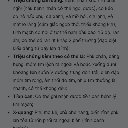
Triệu chứng lâm sàng:
Bệnh nhân khó thở phải
ngồi (nếu bệnh nhân có thể ngồi được), co kéo
cơ hô hấp phụ, da xanh, vã mồ hôi, chi lạnh, vẻ
mặt lo lắng (cảm giác ngộp thở, thiếu không khí),
tĩnh mạch cổ nổi ở tư thế nằm đầu cao 45 độ, ran
ẩm, có thể có ran rít khắp 2 phế trường (đặc biệt
kiểu dâng từ đáy lên đỉnh);
Triệu chứng kèm theo có thể là:
Phù chân, báng
bụng, mỏm tim lệch ra ngoài và hoặc xuống dưới
khoang liên sườn V đường trung đòn trái, diện đập
mỏm tim rộng, âm thổi do tim, nhịp tim thường là
nhanh, có thể không đều;
Tiền căn:
Có thể ghi nhận được tiền căn bệnh lý
tim mạch;
X-quang
: Phù mô kẽ, phù phế nang, điển hình phù
lan tỏa từ rốn phổi ra ngoại biên (hình cánh