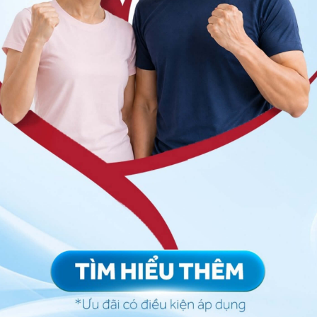
thấy dấu hiệu có các tĩnh mạch bị giãn lớn sẽ giúp
oán
xơ gan
có tính xâm lấn nhưng lại là “tiêu chuẩn
đặt ra khi việc chẩn đoán khó khăn và với các
t mẫu mô thông qua chọc kim xuyên da vào gan.
ơ gan
được chẩn đoán trong quá trình phẫu thuật khi