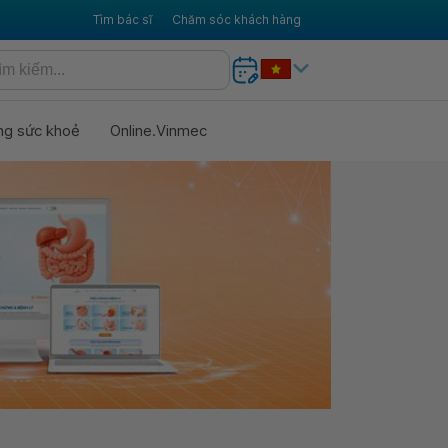
Tìm bác sĩ
Chăm sóc khách hàng
ng sức khoẻ
Online.Vinmec