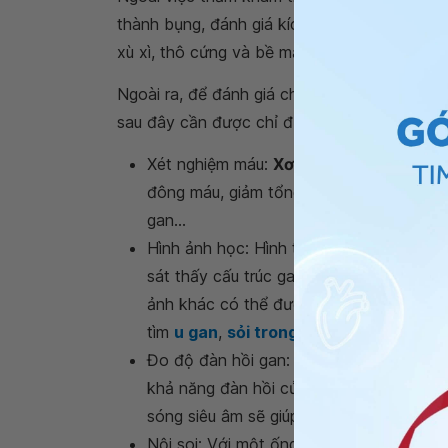
thành bụng, đánh giá kích thước, mật độ, cấ
xù xì, thô cứng và bề mặt lổn nhổn, không đ
Ngoài ra, để đánh giá chính xác cấu trúc g
sau đây cần được chỉ định:
Xét nghiệm máu:
Xơ gan
sẽ làm cho số lư
đông máu, giảm tổng hợp chất đạm tro
gan...
Hình ảnh học: Hình thái của gan sẽ đượ
sát thấy cấu trúc gan dày đặc, đầy mô 
ảnh khác có thể được sử dụng khi cần k
tìm
u gan
,
sỏi trong gan
.
Đo độ đàn hồi gan: Do khi gan bị xơ, tr
khả năng đàn hồi của mô gan sẽ giảm. T
sóng siêu âm sẽ giúp phát hiện sớm tình
Nội soi: Với một ống mỏng, linh hoạt c