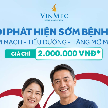
u trúc và bề mặt. Một lá gan bị xơ hóa thường teo nhỏ,
ều thay vì trơn láng, mềm mịn.
an cũng như chức năng gan, một số xét nghiệm xơ gan
ợng tiểu cầu giảm, thiếu máu, rối loạn chức năng
ng máu,
tăng men gan
nếu
xơ gan
do tổn thương
c quan sát đầu tiên bằng công cụ siêu âm bụng, quan
xơ hóa là dấu hiệu của
xơ gan
. Một số công cụ hình
hảo sát chuyên sâu hơn như chụp cắt lớp vi tính để
ong nhu mô gan có chứa nhiều chất xơ hóa tân sinh,
hông qua đó, việc đánh giá độ đàn hồi gan bằng
 trạng xơ hóa gan cũng như giai đoạn
xơ
gan
.
ó gắn ánh sáng và camera ở cuối ống đưa vào miệng,