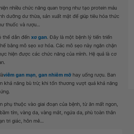
 hiện nhiều chức năng quan trọng như tạo protein máu
dinh dưỡng dư thừa, sản xuất mật để giúp tiêu hóa thức
ư thuốc và rượu...
ó thể dẫn đến
xơ gan
. Đây là một bệnh lý tiến triển
 thế bằng mô sẹo xơ hóa. Các mô sẹo này ngăn chặn
ực hiện được các chức năng của mình. Hệ quả là cơ
an.
là
viêm gan mạn
,
gan nhiễm mỡ
hay uống rượu. Ban
n khả năng bù trừ; khi tổn thương vượt quá khả năng
hứng.
an phụ thuộc vào giai đoạn của bệnh, từ ăn mất ngon,
 bầm tím, vàng da, vàng mắt, ngứa da, phù toàn thân
ạn tri giác, hôn mê...