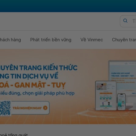
hách hàng
Phát triển bền vững
Về Vinmec
Chuyên tra
hoẻ tổng quát