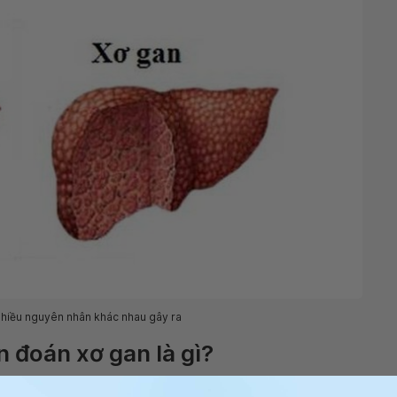
nhiều nguyên nhân khác nhau gây ra
 đoán xơ gan là gì?
nêu trên, bác sĩ có thể sờ khám lá gan gián tiếp qua