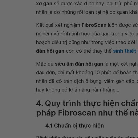
xơ gan
sẽ được xác định hay loại trừ, phủ 
nhân là do những rối loạn tại hệ cơ quan khá
Kết quả xét nghiệm
FibroScan
luôn được sử 
nghiệm và hình ảnh học của gan trong việc 
hoạch điều trị cũng như trong việc theo dõi 
đàn hồi gan
còn có thể thay thế
sinh thiết
Mặc dù
siêu âm đàn hồi gan
là một xét ngh
đau đớn, chỉ mất khoảng 10 phút để hoàn th
nhân đã có tràn dịch ổ bụng, viêm gan cấp, 
hay không có khả năng nằm thẳng...
4. Quy trình thực hiện ch
pháp Fibroscan như thế n
4.1 Chuẩn bị thực hiện
Bệnh nhân được yêu cầu mặc quần áo rộng và