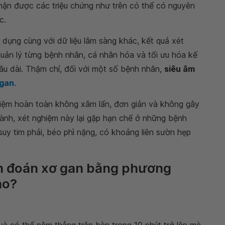
nhận được các triệu chứng như trên có thể có nguyên
c.
dụng cùng với dữ liệu lâm sàng khác, kết quả xét
quản lý từng bệnh nhân, cá nhân hóa và tối ưu hóa kế
lâu dài. Thậm chí, đối với một số bệnh nhân,
siêu âm
 gan
.
iệm hoàn toàn không xâm lấn, đơn giản và không gây
ành, xét nghiệm này lại gặp hạn chế ở những bệnh
suy tim phải, béo phì nặng, có khoảng liên sườn hẹp
ẩn đoán xơ gan bằng phương
ào?
 có thể nằm thẳng trên bàn trong 10 phút trở lên mà