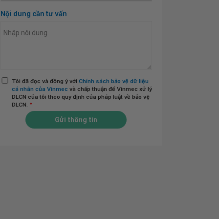
Nội dung cần tư vấn
Tôi đã đọc và đồng ý với
Chính sách bảo vệ dữ liệu
cá nhân của Vinmec
và chấp thuận để Vinmec xử lý
DLCN của tôi theo quy định của pháp luật về bảo vệ
DLCN.
*
Gửi thông tin