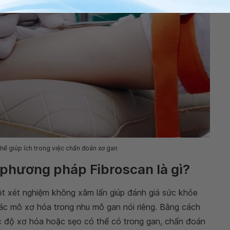
ể giúp ích trong việc chẩn đoán xơ gan
phương pháp Fibroscan là gì?
t xét nghiệm không xâm lấn giúp đánh giá sức khỏe
các mô xơ hóa trong nhu mô gan nói riêng. Bằng cách
 độ xơ hóa hoặc sẹo có thể có trong gan, chẩn đoán