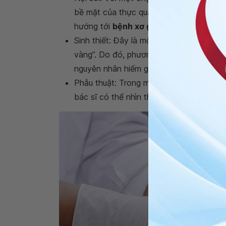
bề mặt của thực quản và dạ dày nếu cho 
hướng tới
bệnh xơ gan
.
Sinh thiết: Đây là một cách thức chẩn đ
vàng”. Do đó, phương tiện này chỉ được 
nguyên nhân hiếm gặp bằng cách lấy mộ
Phẫu thuật: Trong một số trường hợp,
x
bác sĩ có thể nhìn thấy toàn bộ gan.