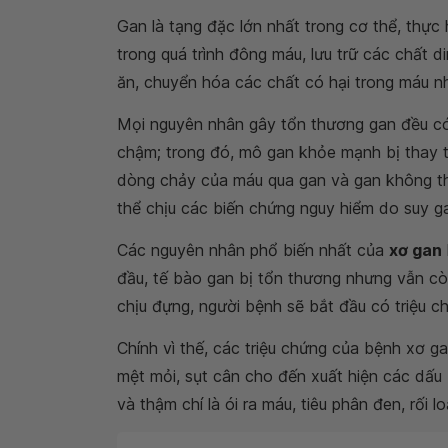
Gan là tạng đặc lớn nhất trong cơ thể, thực
trong quá trình đông máu, lưu trữ các chất 
ăn, chuyển hóa các chất có hại trong máu nh
Mọi nguyên nhân gây tổn thương gan đều c
chậm; trong đó, mô gan khỏe mạnh bị thay
dòng chảy của máu qua gan và gan không th
thể chịu các biến chứng nguy hiểm do suy g
Các nguyên nhân phổ biến nhất của
xơ gan
đầu, tế bào gan bị tổn thương nhưng vẫn cò
chịu đựng, người bệnh sẽ bắt đầu có triệu c
Chính vì thế, các triệu chứng của bệnh xơ g
mệt mỏi, sụt cân cho đến xuất hiện các dấu
và thậm chí là ói ra máu, tiêu phân đen, rối lo