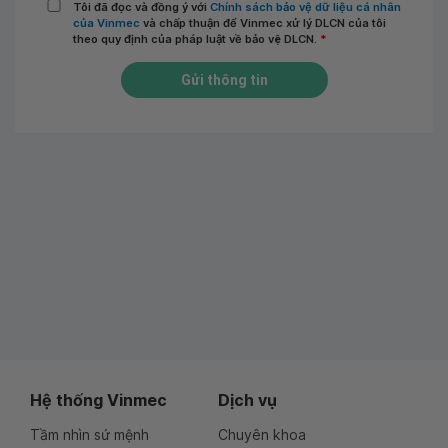
Tôi đã đọc và đồng ý với
Chính sách bảo vệ dữ liệu cá nhân
của Vinmec
và chấp thuận để Vinmec xử lý DLCN của tôi
theo quy định của pháp luật về bảo vệ DLCN.
*
Gửi thông tin
Hệ thống Vinmec
Dịch vụ
Tầm nhìn sứ mệnh
Chuyên khoa