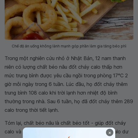
Chế độ ăn uống không lành mạnh góp phần làm gia tăng béo phì
Trong một nghiên cứu nhỏ ở Nhật Bản, 12 nam thanh
niên có lượng chất béo nâu đốt cháy calo thấp hơn
mức trung bình được yêu cầu ngồi trong phòng 17°C 2
giờ mỗi ngày trong 6 tuần. Lúc đầu, họ đốt cháy thêm
trung bình 108 calo khi trời lạnh hơn nhiệt độ bình
thường trong nhà. Sau 6 tuần, họ đã đốt cháy thêm 289
calo trong thời tiết lạnh.
Tóm lại, chất béo nâu là chất béo tốt - giúp đốt cháy
calo và có thể được sử dụng để loại bỏ lượng calo dư
×