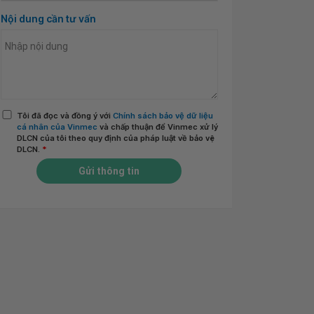
Nội dung cần tư vấn
Tôi đã đọc và đồng ý với
Chính sách bảo vệ dữ liệu
cá nhân của Vinmec
và chấp thuận để Vinmec xử lý
DLCN của tôi theo quy định của pháp luật về bảo vệ
DLCN.
*
Gửi thông tin