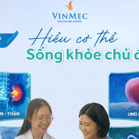
n kinh và cơ bắp của hoạt động và môi trường bên trong cơ thể cân bằng
 hệ thống thần kinh và cơ bắp của hoạt động và môi
ửi tín hiệu điện qua các
tế bào thần kinh
để giao tiếp
hiệu này được gọi là xung động thần kinh, và chúng
ng tế bào thần kinh.
tri điện giải trên màng tế bào thần kinh. Khi điều này
n, di chuyển nhiều ion natri hơn (và sự thay đổi điện
thần kinh.
rong và bên ngoài mỗi tế bào trong cơ thể người.
trì cân bằng chất lỏng thông qua thẩm thấu. Thẩm thấu là