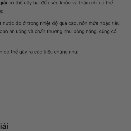
giải
có thể gây hại đến sức khỏe và thậm chí có thể
ặp.
t nước do ở trong nhiệt độ quá cao, nôn mửa hoặc tiêu
 loạn ăn uống và chấn thương như bỏng nặng, cũng có
 có thể gây ra các triệu chứng như:
iải