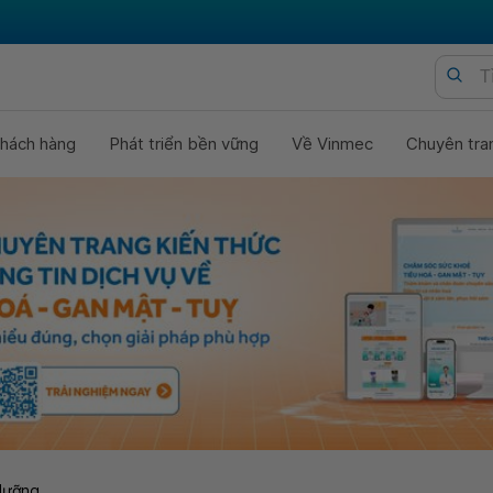
hách hàng
Phát triển bền vững
Về Vinmec
Chuyên tra
dưỡng