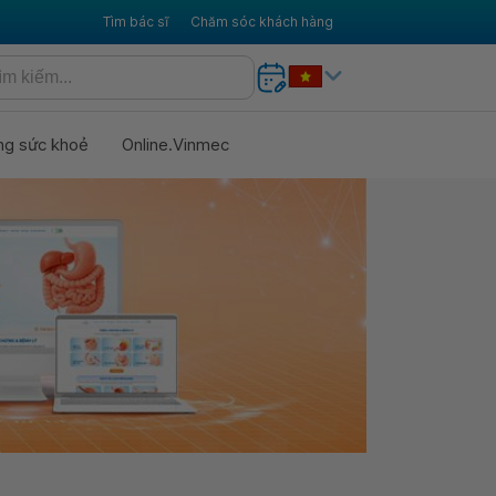
Tìm bác sĩ
Chăm sóc khách hàng
ng sức khoẻ
Online.Vinmec