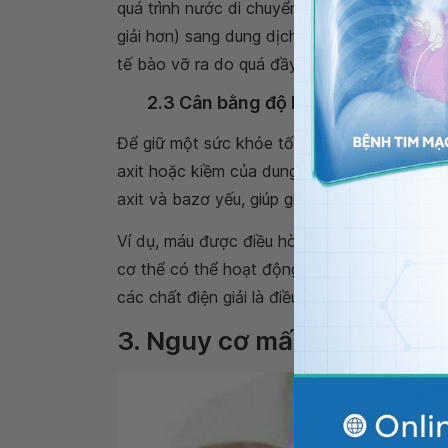
quá trình nước di chuyển qua thành màng tế 
giải hơn) sang dung dịch đậm đặc hơn (ít nư
tế bào vỡ ra do quá đầy nước hoặc co lại d
2.3 Cân bằng độ PH
Để giữ một sức khỏe tốt, cơ thể cần điều 
axit hoặc kiềm của dung dịch. Trong cơ thể
axit và bazơ yếu, giúp giảm thiểu những thay
Ví dụ, máu được điều hòa ở mức pH khoảng 
cơ thể có thể hoạt động không bình thường 
các chất điện giải là điều cơ bản để duy t
3. Nguy cơ mất cân bằng đi