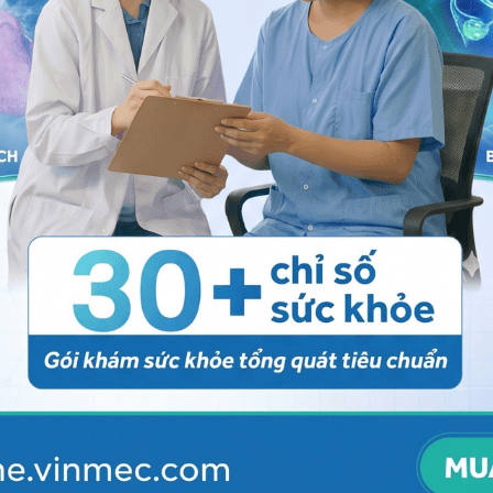
bào từ dung dịch loãng (nhiều nước hơn và ít chất điện
ớc hơn và nhiều chất điện giải hơn). Điều này ngăn các
o mất nước.
chỉnh độ pH ở mức cân bằng.
Độ pH
là thước đo mức độ
, nó được điều chỉnh bởi các chất đệm hóa học, hoặc
 đổi trong môi trường bên trong cơ thể.
7,35 đến 7,45. Nếu độ pH đi chệch khỏi khoảng này,
gây ra ảnh hưởng đến sức khỏe. Duy trì sự cân bằng
rì mức độ pH trong máu được khỏe mạnh.
ện giải