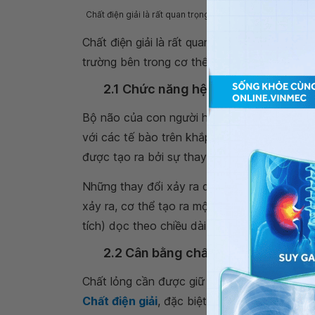
Chất điện giải là rất quan trọng để giữ cho hệ thống thầ
Chất điện giải là rất quan trọng để giữ cho
trường bên trong cơ thể cân bằng.
2.1 Chức năng hệ thần kinh
Bộ não của con người hoạt động bằng cách g
với các tế bào trên khắp cơ thể. Những tín 
được tạo ra bởi sự thay đổi điện tích của mà
Những thay đổi xảy ra do sự di chuyển của na
xảy ra, cơ thể tạo ra một phản ứng dây chuyề
tích) dọc theo chiều dài của sợi trục tế bào 
2.2 Cân bằng chất lỏng
Chất lỏng cần được giữ đúng lượng cả bên t
Chất điện giải
, đặc biệt là natri, giúp duy 