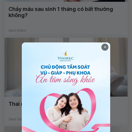
Chảy máu sau sinh 1 tháng có bất thường
không?
Xem thêm
×
Thai ngoài tử cung và cách phòng ngừa
Xem thêm