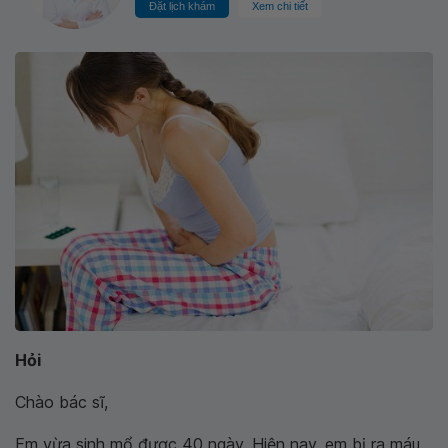
Đặt lịch khám
Xem chi tiết
Hỏi
Chào bác sĩ,
Em vừa sinh mổ được 40 ngày. Hiện nay, em bị ra máu