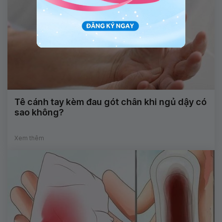
Tê cánh tay kèm đau gót chân khi ngủ dậy có
sao không?
Xem thêm