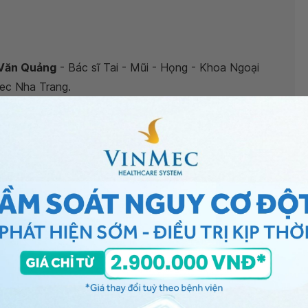
 Văn Quảng
- Bác sĩ Tai - Mũi - Họng - Khoa Ngoại
ec Nha Trang.
dan là bị làm sao?”
, bác sĩ xin giải đáp như sau:
cắt amidan là chảy máu sau mổ. Nó có thể xảy ra
u nguyên phát và sau 24 giờ sau cắt gọi là chảy máu
n thuộc nhóm chảy máu thứ phát sau mổ và chảy liên
 Amidan để kiểm tra càng sớm càng tốt.
ó đờm sau cắt Amidan
, bạn có thể đến bệnh viện