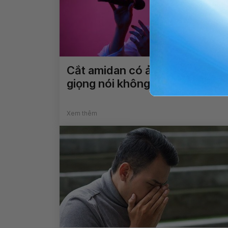
Cắt amidan có ảnh hưởng đến
giọng nói không?
Xem thêm