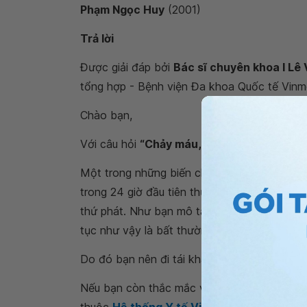
Phạm Ngọc Huy
(2001)
Trả lời
Được giải đáp bởi
Bác sĩ chuyên khoa I Lê
tổng hợp - Bệnh viện Đa khoa Quốc tế Vinm
Chào bạn,
Với câu hỏi
“Chảy máu, có đờm sau cắt Ami
Một trong những biến chứng sau phẫu thuật 
trong 24 giờ đầu tiên thường gọi là chảy má
thứ phát. Như bạn mô tả trường hợp của bạ
tục như vậy là bất thường và nguy hiểm.
Do đó bạn nên đi tái khám tại cơ sở đã cắt
Nếu bạn còn thắc mắc về việc
chảy máu, c