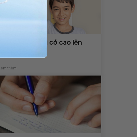
Qua tuổi dậy thì có cao lên
được không?
Xem thêm