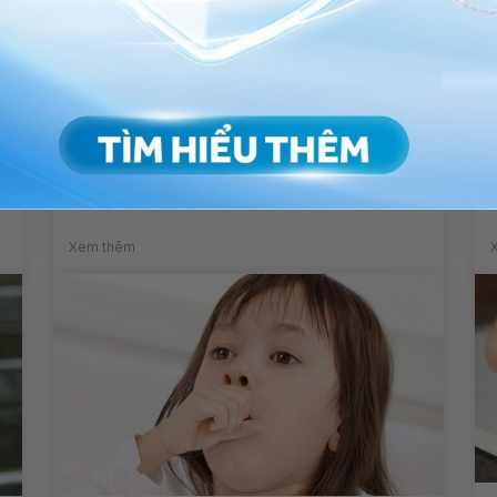
Mảnh xương ngón tay bị gãy
có liền lại được không?
Xem thêm