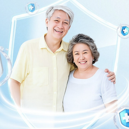
 tư vấn thêm. Cảm ơn bạn đã tin tưởng và gửi câu hỏi
e.
ng bấm số
HOTLINE
, đặt mua
GÓI DỊCH VỤ
hoặc đặt
 tự động trên ứng dụng My Vinmec để quản lý, theo dõi
g dụng.
Chia sẻ
áu nguyên phát
Tai mũi họng
Chảy máu thứ phát
QnA