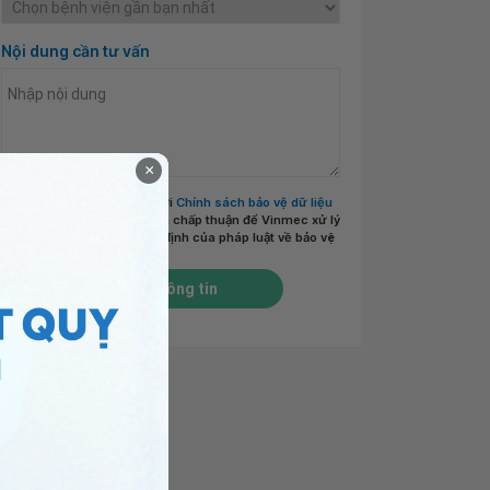
Nội dung cần tư vấn
×
Tôi đã đọc và đồng ý với
Chính sách bảo vệ dữ liệu
cá nhân của Vinmec
và chấp thuận để Vinmec xử lý
DLCN của tôi theo quy định của pháp luật về bảo vệ
DLCN.
*
Gửi thông tin