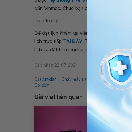
thuộc
Hệ thống Y tế Vinmec
để kiểm tra và
đến Vinmec. Chúc bạn có thật nhiều sức khỏ
Trân trọng!
Để đặt lịch khám tại viện, Quý khách vui lò
lịch trực tiếp
TẠI ĐÂY
. Tải và đặt lịch khám
lịch và đặt hẹn mọi lúc mọi nơi ngay trên ứn
Cập nhật: 22-07-2024
Cắt Amidan
Chảy máu sau cắt Amidan
Chảy m
Có đờm
Bài viết liên quan