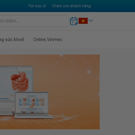
Tìm bác sĩ
Chăm sóc khách hàng
ng sức khoẻ
Online.Vinmec