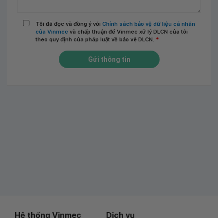
Tôi đã đọc và đồng ý với
Chính sách bảo vệ dữ liệu cá nhân
của Vinmec
và chấp thuận để Vinmec xử lý DLCN của tôi
theo quy định của pháp luật về bảo vệ DLCN.
*
Gửi thông tin
Hệ thống Vinmec
Dịch vụ