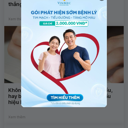
thẳng có phải dấu hiệu của lác?
Xem thêm
Không nói được, nhìn mặt chữ không hiểu,
hay bị động kinh và tê đầu ngón tay là dấu
hiệu bệnh gì?
Xem thêm