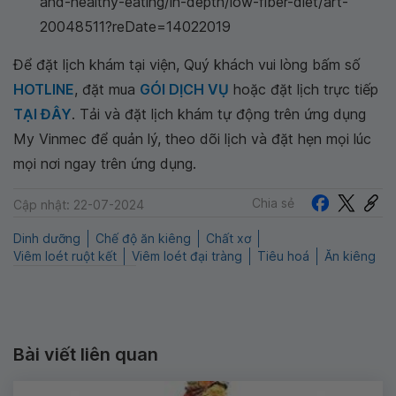
and-healthy-eating/in-depth/low-fiber-diet/art-
20048511?reDate=14022019
Để đặt lịch khám tại viện, Quý khách vui lòng bấm số
HOTLINE
, đặt mua
GÓI DỊCH VỤ
hoặc đặt lịch trực tiếp
TẠI ĐÂY
. Tải và đặt lịch khám tự động trên ứng dụng
My Vinmec để quản lý, theo dõi lịch và đặt hẹn mọi lúc
mọi nơi ngay trên ứng dụng.
Chia sẻ
Cập nhật: 22-07-2024
Dinh dưỡng
Chế độ ăn kiêng
Chất xơ
Viêm loét ruột kết
Viêm loét đại tràng
Tiêu hoá
Ăn kiêng
Bài viết liên quan