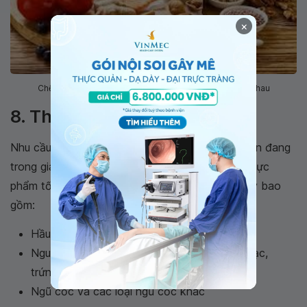
×
Chế độ ăn Địa Trung Hải có nhiều loại thực phẩm khác nhau
8. Thực phẩm để ăn
Nhu cầu ăn uống của bạn có thể thay đổi khi bạn đang
trong giai đoạn bùng phát. Nói chung, các loại thực
phẩm tốt nhất cho những người bị tình trạng này bao
gồm:
Hầu hết các loại trái cây và rau quả
Nguồn protein nạc như cá, thịt gà, thịt lợn nạc,
trứng và đậu phụ
Ngũ cốc và các loại ngũ cốc khác