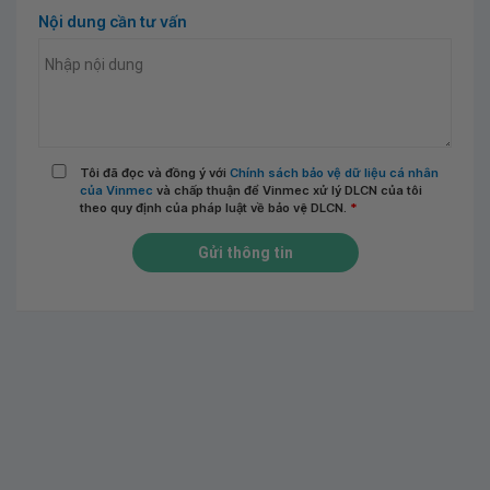
Nội dung cần tư vấn
Tôi đã đọc và đồng ý với
Chính sách bảo vệ dữ liệu cá nhân
của Vinmec
và chấp thuận để Vinmec xử lý DLCN của tôi
theo quy định của pháp luật về bảo vệ DLCN.
*
Gửi thông tin