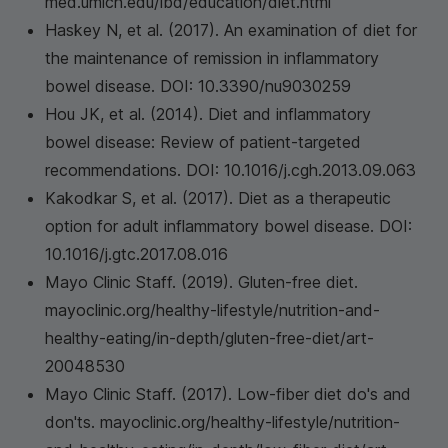
med.umich.edu/ibd/education/diet.html
Haskey N, et al. (2017). An examination of diet for
the maintenance of remission in inflammatory
bowel disease. DOI: 10.3390/nu9030259
Hou JK, et al. (2014). Diet and inflammatory
bowel disease: Review of patient-targeted
recommendations. DOI: 10.1016/j.cgh.2013.09.063
Kakodkar S, et al. (2017). Diet as a therapeutic
option for adult inflammatory bowel disease. DOI:
10.1016/j.gtc.2017.08.016
Mayo Clinic Staff. (2019). Gluten-free diet.
mayoclinic.org/healthy-lifestyle/nutrition-and-
healthy-eating/in-depth/gluten-free-diet/art-
20048530
Mayo Clinic Staff. (2017). Low-fiber diet do's and
don'ts. mayoclinic.org/healthy-lifestyle/nutrition-