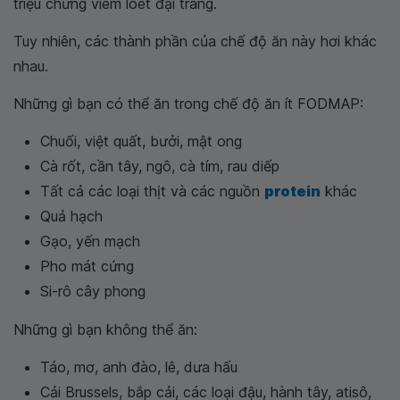
triệu chứng viêm loét đại tràng.
Tuy nhiên, các thành phần của chế độ ăn này hơi khác
nhau.
Những gì bạn có thể ăn trong chế độ ăn ít FODMAP:
Chuối, việt quất, bưởi, mật ong
Cà rốt, cần tây, ngô, cà tím, rau diếp
Tất cả các loại thịt và các nguồn
protein
khác
Quả hạch
Gạo, yến mạch
Pho mát cứng
Si-rô cây phong
Những gì bạn không thể ăn:
Táo, mơ, anh đào, lê, dưa hấu
Cải Brussels, bắp cải, các loại đậu, hành tây, atisô,