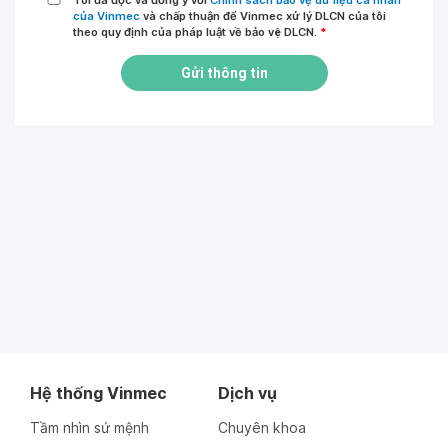
Tôi đã đọc và đồng ý với
Chính sách bảo vệ dữ liệu cá nhân
của Vinmec
và chấp thuận để Vinmec xử lý DLCN của tôi
theo quy định của pháp luật về bảo vệ DLCN.
*
Gửi thông tin
Hệ thống Vinmec
Dịch vụ
Tầm nhìn sứ mệnh
Chuyên khoa