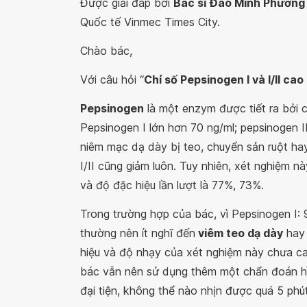
Được giải đáp bởi
Bác sĩ Đào Minh Phươn
Quốc tế Vinmec Times City.
Chào bác,
Với câu hỏi “
Chỉ số Pepsinogen I và I/II ca
Pepsinogen
là một enzym được tiết ra bởi 
Pepsinogen I lớn hơn 70 ng/ml; pepsinogen II
niêm mạc dạ dày bị teo, chuyển sản ruột hay
I/II cũng giảm luôn. Tuy nhiên, xét nghiệm 
và độ đặc hiệu lần lượt là 77%, 73%.
Trong trường hợp của bác, vì Pepsinogen I: 9
thường nên ít nghĩ đến
viêm teo dạ dày
ha
hiệu và độ nhạy của xét nghiệm này chưa c
bác vẫn nên sử dụng thêm một chẩn đoán hìn
đại tiện, không thể nào nhịn được quá 5 ph