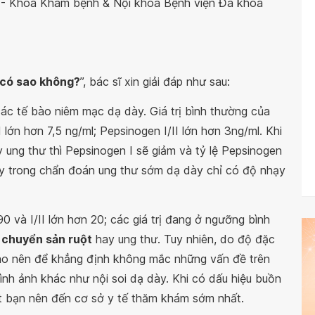
g
- Khoa Khám bệnh & Nội khoa Bệnh viện Đa khoa
o có sao không?
”, bác sĩ xin giải đáp như sau:
các tế bào niêm mạc dạ dày. Giá trị bình thường của
 lớn hơn 7,5 ng/ml; Pepsinogen I/II lớn hơn 3ng/ml. Khi
 ung thư thì Pepsinogen I sẽ giảm và tỷ lệ Pepsinogen
này trong chẩn đoán ung thư sớm dạ dày chỉ có độ nhạy
0 và I/II lớn hơn 20; các giá trị đang ở ngưỡng bình
y
chuyển sản ruột
hay ung thư. Tuy nhiên, do độ đặc
ao nên để khẳng định không mắc những vấn đề trên
h ảnh khác như nội soi dạ dày. Khi có dấu hiệu buồn
út bạn nên đến cơ sở y tế thăm khám sớm nhất.