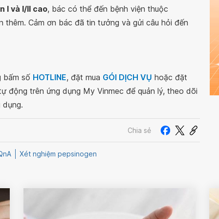
 I và I/II cao
, bác có thể đến bệnh viện thuộc
n thêm. Cảm ơn bác đã tin tưởng và gửi câu hỏi đến
ng bấm số
HOTLINE
, đặt mua
GÓI DỊCH VỤ
hoặc đặt
 tự động trên ứng dụng My Vinmec để quản lý, theo dõi
g dụng.
Chia sẻ
QnA
Xét nghiệm pepsinogen