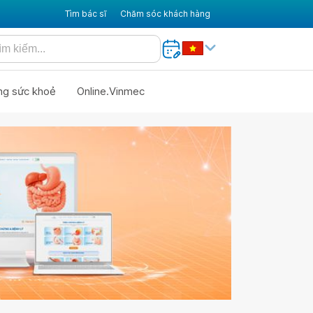
Tìm bác sĩ
Chăm sóc khách hàng
ng sức khoẻ
Online.Vinmec