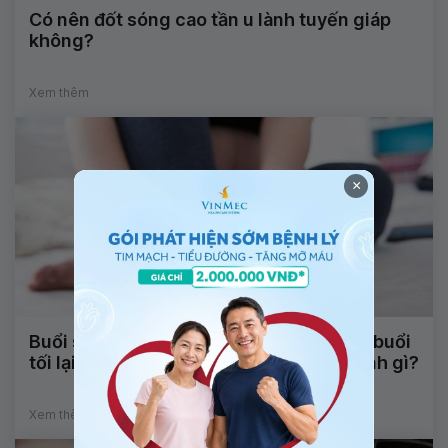
Có nên đốt sóng cao tần u lành tuyến giáp
không?
Xem thêm
×
Buổi sáng chân hoạt động bình thường, buổi
tối lại khó điều khiển là dấu hiệu của bệnh gì?
Xem thêm